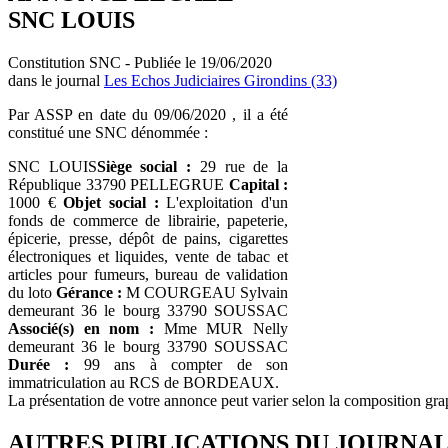
SNC LOUIS
Constitution SNC - Publiée le 19/06/2020
dans le journal
Les Echos Judiciaires Girondins (33)
Par ASSP en date du 09/06/2020 , il a été
constitué une SNC dénommée :
SNC LOUIS
Siège social :
29 rue de la
République 33790 PELLEGRUE
Capital :
1000 €
Objet social :
L'exploitation d'un
fonds de commerce de librairie, papeterie,
épicerie, presse, dépôt de pains, cigarettes
électroniques et liquides, vente de tabac et
articles pour fumeurs, bureau de validation
du loto
Gérance :
M COURGEAU Sylvain
demeurant 36 le bourg 33790 SOUSSAC
Associé(s) en nom :
Mme MUR Nelly
demeurant 36 le bourg 33790 SOUSSAC
Durée :
99 ans à compter de son
immatriculation au RCS de BORDEAUX.
La présentation de votre annonce peut varier selon la composition gra
AUTRES PUBLICATIONS DU JOURNA