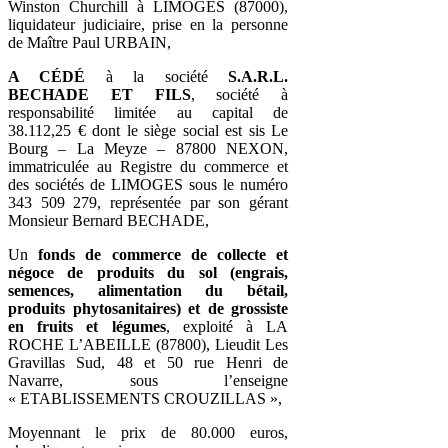
Winston Churchill à LIMOGES (87000),
liquidateur judiciaire, prise en la personne
de Maître Paul URBAIN,
A CÉDÉ
à la société
S.A.R.L.
BECHADE ET FILS
, société à
responsabilité limitée au capital de
38.112,25 € dont le siège social est sis Le
Bourg – La Meyze – 87800 NEXON,
immatriculée au Registre du commerce et
des sociétés de LIMOGES sous le numéro
343 509 279, représentée par son gérant
Monsieur Bernard BECHADE,
Un
fonds de commerce de collecte et
négoce de produits du sol (engrais,
semences, alimentation du bétail,
produits phytosanitaires) et de grossiste
en fruits et légumes
, exploité à LA
ROCHE L’ABEILLE (87800), Lieudit Les
Gravillas Sud, 48 et 50 rue Henri de
Navarre, sous l’enseigne
« ETABLISSEMENTS CROUZILLAS »,
Moyennant le prix de 80.000 euros,