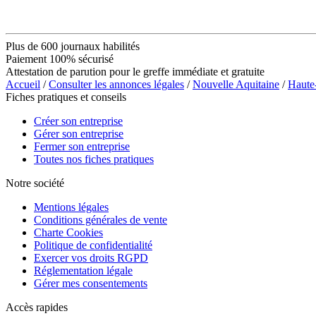
Plus de 600 journaux habilités
Paiement 100% sécurisé
Attestation de parution pour le greffe immédiate et gratuite
Accueil
/
Consulter les annonces légales
/
Nouvelle Aquitaine
/
Haute
Fiches pratiques et conseils
Créer son entreprise
Gérer son entreprise
Fermer son entreprise
Toutes nos fiches pratiques
Notre société
Mentions légales
Conditions générales de vente
Charte Cookies
Politique de confidentialité
Exercer vos droits RGPD
Réglementation légale
Gérer mes consentements
Accès rapides