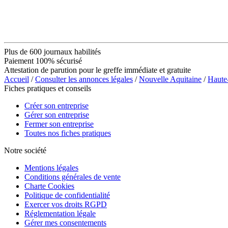
Plus de 600 journaux habilités
Paiement 100% sécurisé
Attestation de parution pour le greffe immédiate et gratuite
Accueil
/
Consulter les annonces légales
/
Nouvelle Aquitaine
/
Haute
Fiches pratiques et conseils
Créer son entreprise
Gérer son entreprise
Fermer son entreprise
Toutes nos fiches pratiques
Notre société
Mentions légales
Conditions générales de vente
Charte Cookies
Politique de confidentialité
Exercer vos droits RGPD
Réglementation légale
Gérer mes consentements