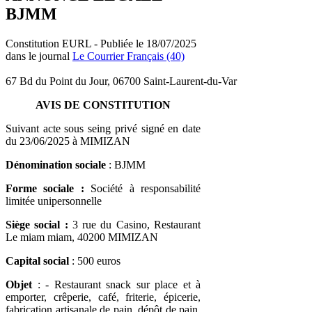
BJMM
Constitution EURL - Publiée le 18/07/2025
dans le journal
Le Courrier Français (40)
67 Bd du Point du Jour, 06700 Saint-Laurent-du-Var
AVIS DE CONSTITUTION
Suivant acte sous seing privé signé en date
du 23/06/2025 à MIMIZAN
Dénomination sociale
: BJMM
Forme sociale
:
Société à responsabilité
limitée unipersonnelle
Siège social :
3 rue du Casino, Restaurant
Le miam miam, 40200 MIMIZAN
Capital social
: 500 euros
Objet
: - Restaurant snack sur place et à
emporter, crêperie, café, friterie, épicerie,
fabrication artisanale de pain, dépôt de pain,