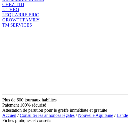
CHEZ TITI
LITHÉO
LEQUARRE ERIC
GROWTHFAMILY
TM SERVICES
Plus de 600 journaux habilités
Paiement 100% sécurisé
Attestation de parution pour le greffe immédiate et gratuite
Accueil
/
Consulter les annonces légales
/
Nouvelle Aquitaine
/
Lande
Fiches pratiques et conseils