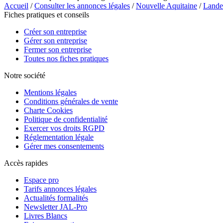
Accueil
/
Consulter les annonces légales
/
Nouvelle Aquitaine
/
Lande
Fiches pratiques et conseils
Créer son entreprise
Gérer son entreprise
Fermer son entreprise
Toutes nos fiches pratiques
Notre société
Mentions légales
Conditions générales de vente
Charte Cookies
Politique de confidentialité
Exercer vos droits RGPD
Réglementation légale
Gérer mes consentements
Accès rapides
Espace pro
Tarifs annonces légales
Actualités formalités
Newsletter JAL-Pro
Livres Blancs