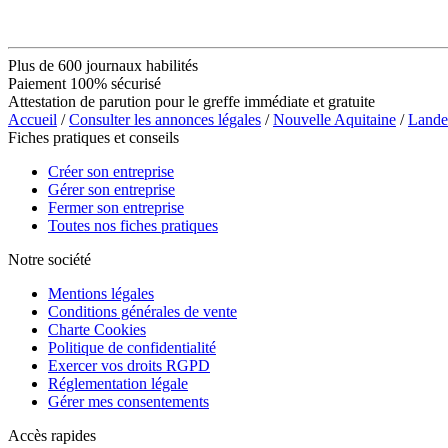
Plus de 600 journaux habilités
Paiement 100% sécurisé
Attestation de parution pour le greffe immédiate et gratuite
Accueil
/
Consulter les annonces légales
/
Nouvelle Aquitaine
/
Lande
Fiches pratiques et conseils
Créer son entreprise
Gérer son entreprise
Fermer son entreprise
Toutes nos fiches pratiques
Notre société
Mentions légales
Conditions générales de vente
Charte Cookies
Politique de confidentialité
Exercer vos droits RGPD
Réglementation légale
Gérer mes consentements
Accès rapides