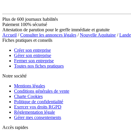
Plus de 600 journaux habilités
Paiement 100% sécurisé
Attestation de parution pour le greffe immédiate et gratuite
Accueil
/
Consulter les annonces légales
/
Nouvelle Aquitaine
/
Lande
Fiches pratiques et conseils
Créer son entreprise
Gérer son entreprise
Fermer son entreprise
Toutes nos fiches pratiques
Notre société
Mentions légales
Conditions générales de vente
Charte Cookies
Politique de confidentialité
Exercer vos droits RGPD
Réglementation légale
Gérer mes consentements
Accès rapides