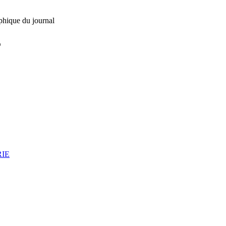
phique du journal
L
RIE