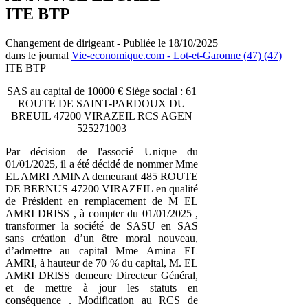
ITE BTP
Changement de dirigeant - Publiée le 18/10/2025
dans le journal
Vie-economique.com - Lot-et-Garonne (47) (47)
ITE BTP
SAS au capital de 10000 € Siège social : 61
ROUTE DE SAINT-PARDOUX DU
BREUIL 47200 VIRAZEIL RCS AGEN
525271003
Par décision de l'associé Unique du
01/01/2025, il a été décidé de nommer Mme
EL AMRI AMINA demeurant 485 ROUTE
DE BERNUS 47200 VIRAZEIL en qualité
de Président en remplacement de M EL
AMRI DRISS , à compter du 01/01/2025 ,
transformer la société de SASU en SAS
sans création d’un être moral nouveau,
d’admettre au capital Mme Amina EL
AMRI, à hauteur de 70 % du capital, M. EL
AMRI DRISS demeure Directeur Général,
et de mettre à jour les statuts en
conséquence . Modification au RCS de