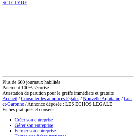
SCI CLYDE
Plus de 600 journaux habilités
Paiement 100% sécurisé
Attestation de parution pour le greffe immédiate et gratuite
Accueil
/
Consulter les annonces légales
/
Nouvelle Aquitaine
/
Lot-
et-Garonne
/ Annonce déposée : LES ECHOS LEGALE
Fiches pratiques et conseils
Créer son entreprise
Gérer son entreprise
Fermer son entreprise