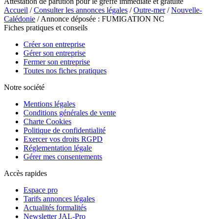
Attestation de parution pour le greffe immédiate et gratuite
Accueil
/
Consulter les annonces légales
/
Outre-mer
/
Nouvelle-
Calédonie
/ Annonce déposée : FUMIGATION NC
Fiches pratiques et conseils
Créer son entreprise
Gérer son entreprise
Fermer son entreprise
Toutes nos fiches pratiques
Notre société
Mentions légales
Conditions générales de vente
Charte Cookies
Politique de confidentialité
Exercer vos droits RGPD
Réglementation légale
Gérer mes consentements
Accès rapides
Espace pro
Tarifs annonces légales
Actualités formalités
Newsletter JAL-Pro