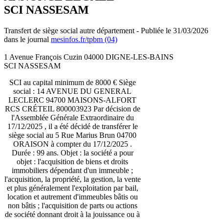
SCI NASSESAM
Transfert de siège social autre département - Publiée le 31/03/2026
dans le journal
mesinfos.fr/tpbm (04)
1 Avenue François Cuzin 04000 DIGNE-LES-BAINS
SCI NASSESAM
SCI au capital minimum de 8000 € Siège
social : 14 AVENUE DU GENERAL
LECLERC 94700 MAISONS-ALFORT
RCS CRÉTEIL 800003923 Par décision de
l'Assemblée Générale Extraordinaire du
17/12/2025 , il a été décidé de transférer le
siège social au 5 Rue Marius Brun 04700
ORAISON à compter du 17/12/2025 .
Durée : 99 ans. Objet : la société a pour
objet : l'acquisition de biens et droits
immobiliers dépendant d'un immeuble ;
l'acquisition, la propriété, la gestion, la vente
et plus généralement l'exploitation par bail,
location et autrement d'immeubles bâtis ou
non bâtis ; l'acquisition de parts ou actions
de société donnant droit à la jouissance ou à