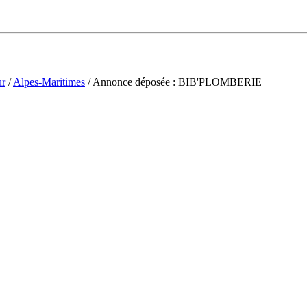
ur
/
Alpes-Maritimes
/ Annonce déposée : BIB'PLOMBERIE