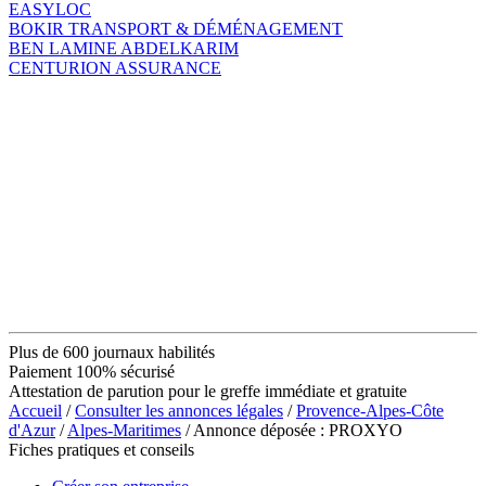
EASYLOC
BOKIR TRANSPORT & DÉMÉNAGEMENT
BEN LAMINE ABDELKARIM
CENTURION ASSURANCE
Plus de 600 journaux habilités
Paiement 100% sécurisé
Attestation de parution pour le greffe immédiate et gratuite
Accueil
/
Consulter les annonces légales
/
Provence-Alpes-Côte
d'Azur
/
Alpes-Maritimes
/ Annonce déposée : PROXYO
Fiches pratiques et conseils