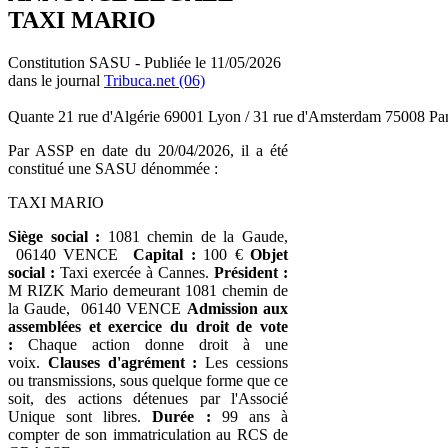
TAXI MARIO
Constitution SASU - Publiée le 11/05/2026
dans le journal
Tribuca.net (06)
Quante 21 rue d'Algérie 69001 Lyon / 31 rue d'Amsterdam 75008 Par
Par ASSP en date du 20/04/2026, il a été
constitué une SASU dénommée :
TAXI MARIO
Siège social :
1081 chemin de la Gaude,
06140 VENCE
Capital :
100 €
Objet
social :
Taxi exercée à Cannes.
Président :
M RIZK Mario demeurant 1081 chemin de
la Gaude, 06140 VENCE
Admission aux
assemblées et exercice du droit de vote
:
Chaque action donne droit à une
voix.
Clauses d'agrément :
Les cessions
ou transmissions, sous quelque forme que ce
soit, des actions détenues par l'Associé
Unique sont libres.
Durée :
99 ans à
compter de son immatriculation au RCS de