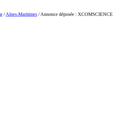
ur
/
Alpes-Maritimes
/ Annonce déposée : XCOMSCIENCE