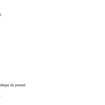
6
phique du journal
L