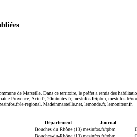
ubliées
mune de Marseille. Dans ce territoire, le préfet a remis des habilitat
ne Provence, Actu.fr, 20minutes.fr, mesinfos.fr/tpbm, mesinfos.fr/nouv
, mesinfos.fr/le-regional, Madeinmarseille.net, lemonde.fr, lemoniteur.fr.
Département
Journal
Bouches-du-Rhône (13)
mesinfos.fr/tpbm
D
Bouches-du-Rhône (13)
mesinfos.fr/tpbm
C