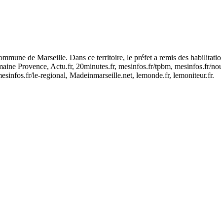
mune de Marseille. Dans ce territoire, le préfet a remis des habilitat
ne Provence, Actu.fr, 20minutes.fr, mesinfos.fr/tpbm, mesinfos.fr/nouv
, mesinfos.fr/le-regional, Madeinmarseille.net, lemonde.fr, lemoniteur.fr.