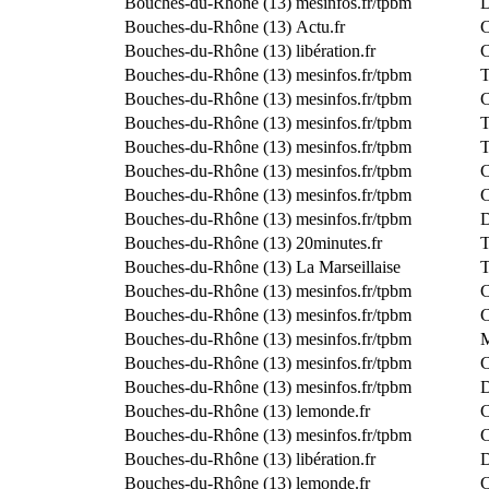
Bouches-du-Rhône (13)
mesinfos.fr/tpbm
D
Bouches-du-Rhône (13)
Actu.fr
C
Bouches-du-Rhône (13)
libération.fr
C
Bouches-du-Rhône (13)
mesinfos.fr/tpbm
T
Bouches-du-Rhône (13)
mesinfos.fr/tpbm
C
Bouches-du-Rhône (13)
mesinfos.fr/tpbm
T
Bouches-du-Rhône (13)
mesinfos.fr/tpbm
T
Bouches-du-Rhône (13)
mesinfos.fr/tpbm
C
Bouches-du-Rhône (13)
mesinfos.fr/tpbm
C
Bouches-du-Rhône (13)
mesinfos.fr/tpbm
D
Bouches-du-Rhône (13)
20minutes.fr
T
Bouches-du-Rhône (13)
La Marseillaise
T
Bouches-du-Rhône (13)
mesinfos.fr/tpbm
C
Bouches-du-Rhône (13)
mesinfos.fr/tpbm
C
Bouches-du-Rhône (13)
mesinfos.fr/tpbm
M
Bouches-du-Rhône (13)
mesinfos.fr/tpbm
C
Bouches-du-Rhône (13)
mesinfos.fr/tpbm
D
Bouches-du-Rhône (13)
lemonde.fr
C
Bouches-du-Rhône (13)
mesinfos.fr/tpbm
C
Bouches-du-Rhône (13)
libération.fr
D
Bouches-du-Rhône (13)
lemonde.fr
C