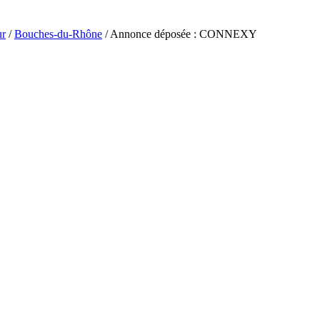
ur
/
Bouches-du-Rhône
/ Annonce déposée : CONNEXY