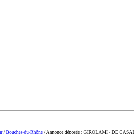
L
ur
/
Bouches-du-Rhône
/ Annonce déposée : GIROLAMI - DE CAS