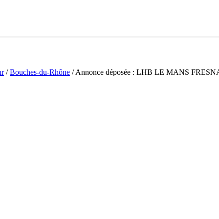
ur
/
Bouches-du-Rhône
/ Annonce déposée : LHB LE MANS FRES