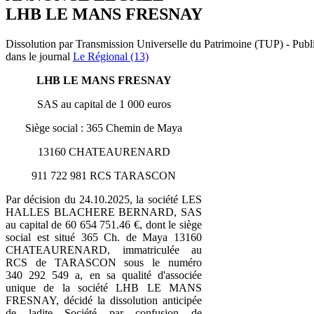
LHB LE MANS FRESNAY
Dissolution par Transmission Universelle du Patrimoine (TUP) - Publ
dans le journal
Le Régional (13)
LHB LE MANS FRESNAY
SAS au capital de 1 000 euros
Siège social : 365 Chemin de Maya
13160 CHATEAURENARD
911 722 981 RCS TARASCON
Par décision du 24.10.2025, la société LES
HALLES BLACHERE BERNARD, SAS
au capital de 60 654 751.46 €, dont le siège
social est situé 365 Ch. de Maya 13160
CHATEAURENARD, immatriculée au
RCS de TARASCON sous le numéro
340 292 549 a, en sa qualité d'associée
unique de la société LHB LE MANS
FRESNAY, décidé la dissolution anticipée
de ladite Société par confusion de