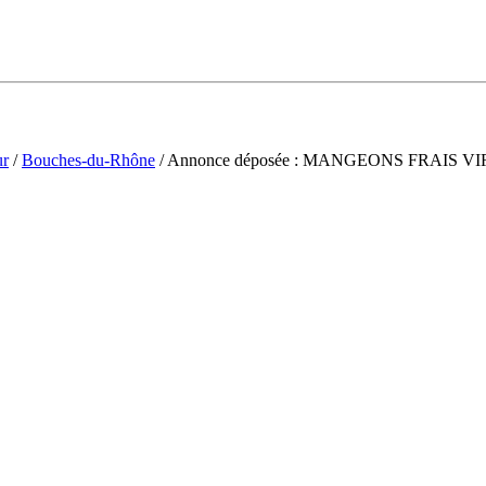
ur
/
Bouches-du-Rhône
/ Annonce déposée : MANGEONS FRAIS VI