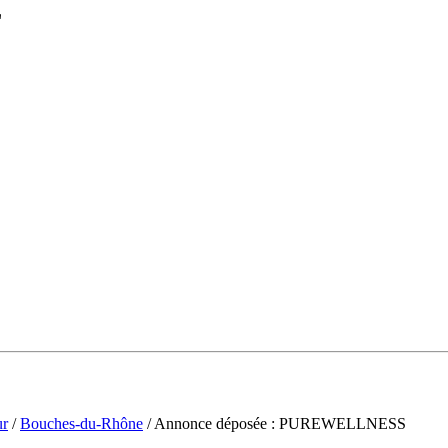
L
ur
/
Bouches-du-Rhône
/ Annonce déposée : PUREWELLNESS