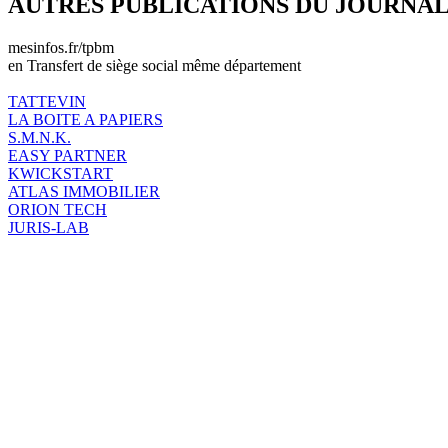
AUTRES PUBLICATIONS DU JOURNA
mesinfos.fr/tpbm
en Transfert de siège social même département
TATTEVIN
LA BOITE A PAPIERS
S.M.N.K.
EASY PARTNER
KWICKSTART
ATLAS IMMOBILIER
ORION TECH
JURIS-LAB