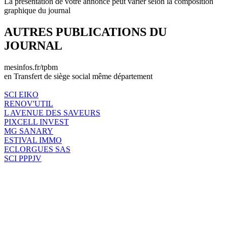
La présentation de votre annonce peut varier selon la composition
graphique du journal
AUTRES PUBLICATIONS DU
JOURNAL
mesinfos.fr/tpbm
en Transfert de siège social même département
SCI EIKO
RENOV'UTIL
L AVENUE DES SAVEURS
PIXCELL INVEST
MG SANARY
ESTIVAL IMMO
ECLORGUES SAS
SCI PPPJV