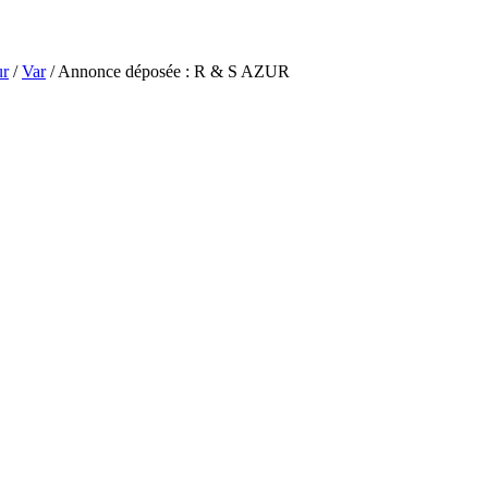
ur
/
Var
/ Annonce déposée : R & S AZUR