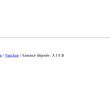
ur
/
Vaucluse
/ Annonce déposée : A J S B