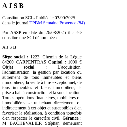
A J S B
Constitution SCI - Publiée le 03/09/2025
dans le journal
TPBM Semaine Provence (84)
Par ASSP en date du 26/08/2025 il a été
constitué une SCI dénommée :
A J S B
Siège social :
1223, Chemin de la Lègue
84200 CARPENTRAS
Capital :
1000 €
Objet social :
L'acquisition,
l'administration, la gestion par location ou
autrement de tous immeubles et biens
immobiliers, la vente à titre exceptionnel, de
tous immeubles et biens immobiliers, la
prise à bail à construction et la sous location.
Toutes opérations financières, mobilières ou
immobilières se rattachant directement ou
indirectement à cet objet et susceptibles d'en
favoriser la réalisation, à condition toutefois
d'en respecter le caractère civil.
Gérance :
M BACHEVALIER Stéphan demeurant