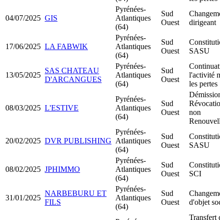
Pyrénées-
Sud
Changeme
04/07/2025
GIS
Atlantiques
Ouest
dirigeant
(64)
Pyrénées-
Sud
Constitut
17/06/2025
LA FABWIK
Atlantiques
Ouest
SASU
(64)
Pyrénées-
Continuat
SAS CHATEAU
Sud
13/05/2025
Atlantiques
l'activité
D'ARCANGUES
Ouest
(64)
les pertes
Démission
Pyrénées-
Sud
Révocatio
08/03/2025
L'ESTIVE
Atlantiques
Ouest
non
(64)
Renouvel
Pyrénées-
Sud
Constitut
20/02/2025
DVR PUBLISHING
Atlantiques
Ouest
SASU
(64)
Pyrénées-
Sud
Constitut
08/02/2025
JPHIMMO
Atlantiques
Ouest
SCI
(64)
Pyrénées-
NARBEBURU ET
Sud
Changem
31/01/2025
Atlantiques
FILS
Ouest
d'objet so
(64)
Transfert 