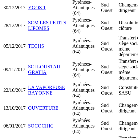
Pyrénées-
Sud
Changeme
30/12/2017
YGOS 1
Atlantiques
Ouest
dirigeant
(64)
Pyrénées-
SCM LES PETITS
Sud
Dissoluti
28/12/2017
Atlantiques
LIPOMES
Ouest
clôture
(64)
Transfert 
Pyrénées-
Sud
siège soci
05/12/2017
TECHS
Atlantiques
Ouest
même
(64)
départeme
Transfert 
Pyrénées-
SCI LOUSTAU
Sud
siège soci
09/11/2017
Atlantiques
GRATIA
Ouest
même
(64)
départeme
Pyrénées-
LA VAPOREUSE
Sud
Constitut
22/10/2017
Atlantiques
BAYONNE
Ouest
SASU
(64)
Pyrénées-
Sud
Changeme
13/10/2017
OUVERTURE
Atlantiques
Ouest
dirigeant
(64)
Pyrénées-
Sud
Changeme
06/01/2017
SOCOCHIC
Atlantiques
Ouest
dirigeant
(64)