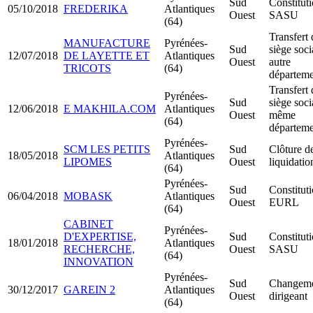
Sud
Constitut
05/10/2018
FREDERIKA
Atlantiques
Ouest
SASU
(64)
Transfert 
MANUFACTURE
Pyrénées-
Sud
siège soci
12/07/2018
DE LAYETTE ET
Atlantiques
Ouest
autre
TRICOTS
(64)
départeme
Transfert 
Pyrénées-
Sud
siège soci
12/06/2018
E MAKHILA.COM
Atlantiques
Ouest
même
(64)
départeme
Pyrénées-
SCM LES PETITS
Sud
Clôture d
18/05/2018
Atlantiques
LIPOMES
Ouest
liquidatio
(64)
Pyrénées-
Sud
Constitut
06/04/2018
MOBASK
Atlantiques
Ouest
EURL
(64)
CABINET
Pyrénées-
D'EXPERTISE,
Sud
Constitut
18/01/2018
Atlantiques
RECHERCHE,
Ouest
SASU
(64)
INNOVATION
Pyrénées-
Sud
Changeme
30/12/2017
GAREIN 2
Atlantiques
Ouest
dirigeant
(64)