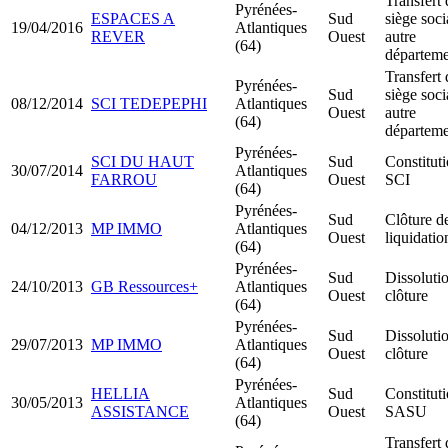
Transfert 
Pyrénées-
ESPACES A
Sud
siège soci
19/04/2016
Atlantiques
REVER
Ouest
autre
(64)
départeme
Transfert 
Pyrénées-
Sud
siège soci
08/12/2014
SCI TEDEPEPHI
Atlantiques
Ouest
autre
(64)
départeme
Pyrénées-
SCI DU HAUT
Sud
Constitut
30/07/2014
Atlantiques
FARROU
Ouest
SCI
(64)
Pyrénées-
Sud
Clôture d
04/12/2013
MP IMMO
Atlantiques
Ouest
liquidatio
(64)
Pyrénées-
Sud
Dissoluti
24/10/2013
GB Ressources+
Atlantiques
Ouest
clôture
(64)
Pyrénées-
Sud
Dissoluti
29/07/2013
MP IMMO
Atlantiques
Ouest
clôture
(64)
Pyrénées-
HELLIA
Sud
Constitut
30/05/2013
Atlantiques
ASSISTANCE
Ouest
SASU
(64)
Transfert 