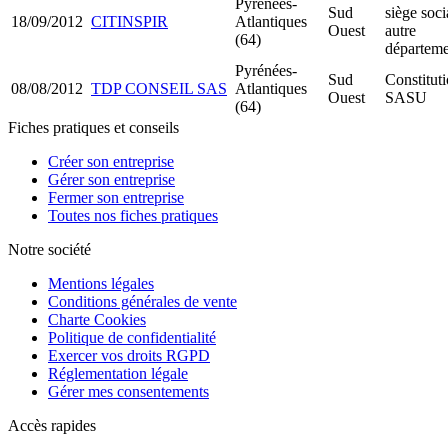
Pyrénées-
Sud
siège soci
18/09/2012
CITINSPIR
Atlantiques
Ouest
autre
(64)
départeme
Pyrénées-
Sud
Constitut
08/08/2012
TDP CONSEIL SAS
Atlantiques
Ouest
SASU
(64)
Fiches pratiques et conseils
Créer son entreprise
Gérer son entreprise
Fermer son entreprise
Toutes nos fiches pratiques
Notre société
Mentions légales
Conditions générales de vente
Charte Cookies
Politique de confidentialité
Exercer vos droits RGPD
Réglementation légale
Gérer mes consentements
Accès rapides