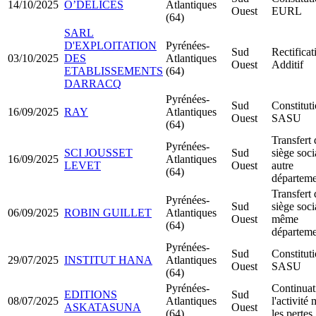
14/10/2025
O’DELICES
Atlantiques
Ouest
EURL
(64)
SARL
D'EXPLOITATION
Pyrénées-
Sud
Rectificat
03/10/2025
DES
Atlantiques
Ouest
Additif
ETABLISSEMENTS
(64)
DARRACQ
Pyrénées-
Sud
Constitut
16/09/2025
RAY
Atlantiques
Ouest
SASU
(64)
Transfert 
Pyrénées-
SCI JOUSSET
Sud
siège soci
16/09/2025
Atlantiques
LEVET
Ouest
autre
(64)
départeme
Transfert 
Pyrénées-
Sud
siège soci
06/09/2025
ROBIN GUILLET
Atlantiques
Ouest
même
(64)
départeme
Pyrénées-
Sud
Constitut
29/07/2025
INSTITUT HANA
Atlantiques
Ouest
SASU
(64)
Pyrénées-
Continuat
EDITIONS
Sud
08/07/2025
Atlantiques
l'activité
ASKATASUNA
Ouest
(64)
les pertes