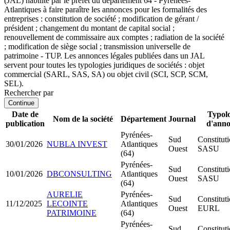
(JAL) habilité par le préfet du département 64 - Pyrénées-
Atlantiques à faire paraître les annonces pour les formalités des
entreprises : constitution de société ; modification de gérant /
président ; changement du montant de capital social ;
renouvellement de commissaire aux comptes ; radiation de la société
; modification de siège social ; transmission universelle de
patrimoine - TUP. Les annonces légales publiées dans un JAL
servent pour toutes les typologies juridiques de sociétés : objet
commercial (SARL, SAS, SA) ou objet civil (SCI, SCP, SCM,
SEL).
Rechercher par
Continue
Date de
Typolo
Nom de la société
Département
Journal
publication
d'ann
Pyrénées-
Sud
Constitut
30/01/2026
NUBLA INVEST
Atlantiques
Ouest
SASU
(64)
Pyrénées-
Sud
Constitut
10/01/2026
DBCONSULTING
Atlantiques
Ouest
SASU
(64)
AURELIE
Pyrénées-
Sud
Constitut
11/12/2025
LECOINTE
Atlantiques
Ouest
EURL
PATRIMOINE
(64)
Pyrénées-
Sud
Constitut