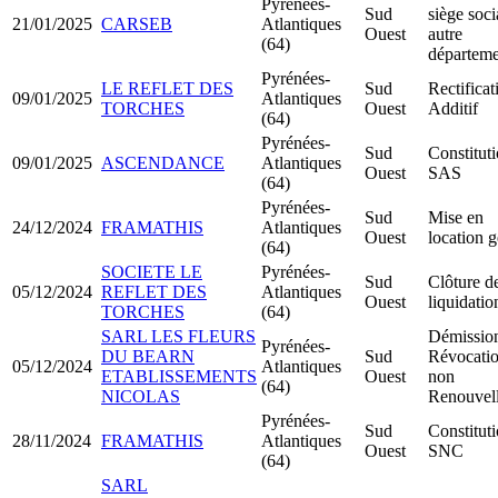
Pyrénées-
Sud
siège soci
21/01/2025
CARSEB
Atlantiques
Ouest
autre
(64)
départeme
Pyrénées-
LE REFLET DES
Sud
Rectificat
09/01/2025
Atlantiques
TORCHES
Ouest
Additif
(64)
Pyrénées-
Sud
Constitut
09/01/2025
ASCENDANCE
Atlantiques
Ouest
SAS
(64)
Pyrénées-
Sud
Mise en
24/12/2024
FRAMATHIS
Atlantiques
Ouest
location 
(64)
SOCIETE LE
Pyrénées-
Sud
Clôture d
05/12/2024
REFLET DES
Atlantiques
Ouest
liquidatio
TORCHES
(64)
SARL LES FLEURS
Démission
Pyrénées-
DU BEARN
Sud
Révocatio
05/12/2024
Atlantiques
ETABLISSEMENTS
Ouest
non
(64)
NICOLAS
Renouvel
Pyrénées-
Sud
Constitut
28/11/2024
FRAMATHIS
Atlantiques
Ouest
SNC
(64)
SARL