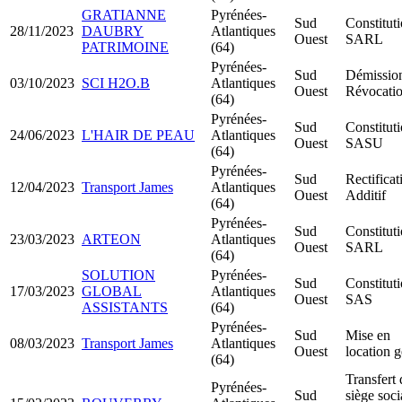
GRATIANNE
Pyrénées-
Sud
Constitut
28/11/2023
DAUBRY
Atlantiques
Ouest
SARL
PATRIMOINE
(64)
Pyrénées-
Sud
Démissio
03/10/2023
SCI H2O.B
Atlantiques
Ouest
Révocati
(64)
Pyrénées-
Sud
Constitut
24/06/2023
L'HAIR DE PEAU
Atlantiques
Ouest
SASU
(64)
Pyrénées-
Sud
Rectificat
12/04/2023
Transport James
Atlantiques
Ouest
Additif
(64)
Pyrénées-
Sud
Constitut
23/03/2023
ARTEON
Atlantiques
Ouest
SARL
(64)
SOLUTION
Pyrénées-
Sud
Constitut
17/03/2023
GLOBAL
Atlantiques
Ouest
SAS
ASSISTANTS
(64)
Pyrénées-
Sud
Mise en
08/03/2023
Transport James
Atlantiques
Ouest
location 
(64)
Transfert 
Pyrénées-
Sud
siège soci