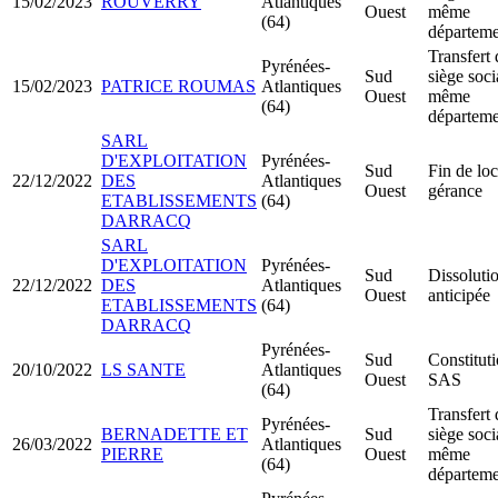
15/02/2023
ROUVERRY
Atlantiques
Ouest
même
(64)
départeme
Transfert 
Pyrénées-
Sud
siège soci
15/02/2023
PATRICE ROUMAS
Atlantiques
Ouest
même
(64)
départeme
SARL
D'EXPLOITATION
Pyrénées-
Sud
Fin de loc
22/12/2022
DES
Atlantiques
Ouest
gérance
ETABLISSEMENTS
(64)
DARRACQ
SARL
D'EXPLOITATION
Pyrénées-
Sud
Dissoluti
22/12/2022
DES
Atlantiques
Ouest
anticipée
ETABLISSEMENTS
(64)
DARRACQ
Pyrénées-
Sud
Constitut
20/10/2022
LS SANTE
Atlantiques
Ouest
SAS
(64)
Transfert 
Pyrénées-
BERNADETTE ET
Sud
siège soci
26/03/2022
Atlantiques
PIERRE
Ouest
même
(64)
départeme