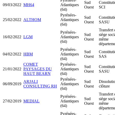
Pyrénées-
Sud
Constitut
09/03/2022
MH64
Atlantiques
Ouest
SCI
(64)
Pyrénées-
Sud
Constitut
25/02/2022
ALTHOM
Atlantiques
Ouest
SASU
(64)
Transfert 
Pyrénées-
Sud
siège soci
16/02/2022
LGM
Atlantiques
Ouest
même
(64)
départeme
Pyrénées-
Sud
Constitut
04/02/2022
HBM
Atlantiques
Ouest
SAS
(64)
COMET
Pyrénées-
Sud
Constitut
21/01/2022
PAYSAGES DU
Atlantiques
Ouest
SASU
HAUT BEARN
(64)
Pyrénées-
ARJALI
Sud
Dissoluti
06/09/2019
Atlantiques
CONSULTING RH
Ouest
clôture
(64)
Transfert 
Pyrénées-
Sud
siège soci
27/02/2019
MEDIAL
Atlantiques
Ouest
même
(64)
départeme
Pyrénées-