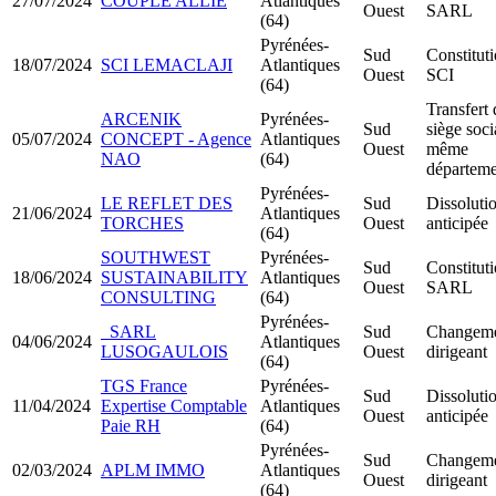
27/07/2024
COUPLE ALLIÉ
Atlantiques
Ouest
SARL
(64)
Pyrénées-
Sud
Constitut
18/07/2024
SCI LEMACLAJI
Atlantiques
Ouest
SCI
(64)
Transfert 
ARCENIK
Pyrénées-
Sud
siège soci
05/07/2024
CONCEPT - Agence
Atlantiques
Ouest
même
NAO
(64)
départeme
Pyrénées-
LE REFLET DES
Sud
Dissoluti
21/06/2024
Atlantiques
TORCHES
Ouest
anticipée
(64)
SOUTHWEST
Pyrénées-
Sud
Constitut
18/06/2024
SUSTAINABILITY
Atlantiques
Ouest
SARL
CONSULTING
(64)
Pyrénées-
SARL
Sud
Changeme
04/06/2024
Atlantiques
LUSOGAULOIS
Ouest
dirigeant
(64)
TGS France
Pyrénées-
Sud
Dissoluti
11/04/2024
Expertise Comptable
Atlantiques
Ouest
anticipée
Paie RH
(64)
Pyrénées-
Sud
Changeme
02/03/2024
APLM IMMO
Atlantiques
Ouest
dirigeant
(64)