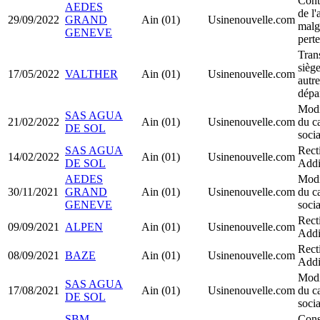
Cont
AEDES
de l'
29/09/2022
GRAND
Ain (01)
Usinenouvelle.com
malg
GENEVE
perte
Tran
siège
17/05/2022
VALTHER
Ain (01)
Usinenouvelle.com
autre
dépa
Modi
SAS AGUA
21/02/2022
Ain (01)
Usinenouvelle.com
du ca
DE SOL
socia
SAS AGUA
Recti
14/02/2022
Ain (01)
Usinenouvelle.com
DE SOL
Addi
AEDES
Modi
30/11/2021
GRAND
Ain (01)
Usinenouvelle.com
du ca
GENEVE
socia
Recti
09/09/2021
ALPEN
Ain (01)
Usinenouvelle.com
Addi
Recti
08/09/2021
BAZE
Ain (01)
Usinenouvelle.com
Addi
Modi
SAS AGUA
17/08/2021
Ain (01)
Usinenouvelle.com
du ca
DE SOL
socia
SBM
Cons