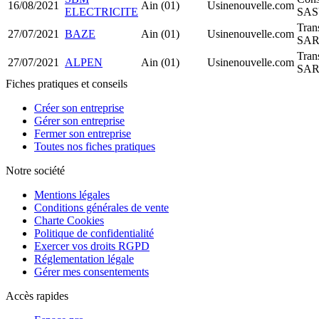
16/08/2021
Ain (01)
Usinenouvelle.com
ELECTRICITE
SA
Tran
27/07/2021
BAZE
Ain (01)
Usinenouvelle.com
SAR
Tran
27/07/2021
ALPEN
Ain (01)
Usinenouvelle.com
SAR
Fiches pratiques et conseils
Créer son entreprise
Gérer son entreprise
Fermer son entreprise
Toutes nos fiches pratiques
Notre société
Mentions légales
Conditions générales de vente
Charte Cookies
Politique de confidentialité
Exercer vos droits RGPD
Réglementation légale
Gérer mes consentements
Accès rapides