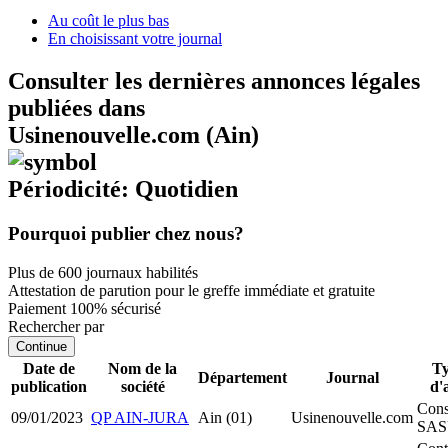
Au coût le plus bas
En choisissant votre journal
Consulter les dernières annonces légales
publiées dans
Usinenouvelle.com (Ain)
Périodicité: Quotidien
Pourquoi publier chez nous?
Plus de 600 journaux habilités
Attestation de parution pour le greffe immédiate et gratuite
Paiement 100% sécurisé
Rechercher par
Continue
Date de
Nom de la
Ty
Département
Journal
publication
société
d'
Cons
09/01/2023
QP AIN-JURA
Ain (01)
Usinenouvelle.com
SA