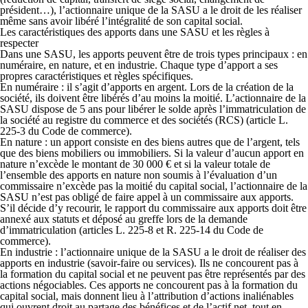
président…), l’actionnaire unique de la SASU a le droit de les réaliser
même sans avoir libéré l’intégralité de son capital social.
Les caractéristiques des apports dans une SASU et les règles à
respecter
Dans une SASU, les apports peuvent être de trois types principaux : en
numéraire, en nature, et en industrie. Chaque type d’apport a ses
propres caractéristiques et règles spécifiques.
En numéraire :
il s’agit d’apports en argent. Lors de la création de la
société, ils doivent être libérés d’au moins la moitié. L’actionnaire de la
SASU dispose de 5 ans pour libérer le solde après l’immatriculation de
la société au registre du commerce et des sociétés (RCS) (article L.
225-3 du Code de commerce).
En nature :
un apport consiste en des biens autres que de l’argent, tels
que des biens mobiliers ou immobiliers. Si la valeur d’aucun apport en
nature n’excède le montant de 30 000 € et si la valeur totale de
l’ensemble des apports en nature non soumis à l’évaluation d’un
commissaire n’excède pas la moitié du capital social, l’actionnaire de la
SASU n’est pas obligé de faire appel à un commissaire aux apports.
S’il décide d’y recourir, le rapport du commissaire aux apports doit être
annexé aux statuts et déposé au greffe lors de la demande
d’immatriculation (articles L. 225-8 et R. 225-14 du Code de
commerce).
En industrie :
l’actionnaire unique de la SASU a le droit de réaliser des
apports en industrie (savoir-faire ou services). Ils ne concourent pas à
la formation du capital social et ne peuvent pas être représentés par des
actions négociables. Ces apports ne concourent pas à la formation du
capital social, mais donnent lieu à l’attribution d’actions inaliénables
qui ouvrent droit au partage des bénéfices et de l’actif net, tout en