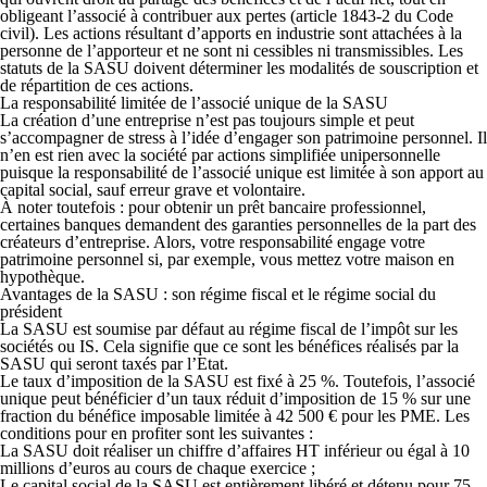
obligeant l’associé à contribuer aux pertes (article 1843-2 du Code
civil). Les actions résultant d’apports en industrie sont attachées à la
personne de l’apporteur et ne sont ni cessibles ni transmissibles. Les
statuts de la SASU doivent
déterminer les modalités de souscription et
de répartition de ces actions
.
La responsabilité limitée de l’associé unique de la SASU
La création d’une entreprise n’est pas toujours simple et peut
s’accompagner de stress à l’idée d’engager son patrimoine personnel. Il
n’en est rien avec la société par actions simplifiée unipersonnelle
puisque
la responsabilité de l’associé unique est limitée à son apport au
capital social
, sauf erreur grave et volontaire.
À noter toutefois : pour obtenir un prêt bancaire professionnel,
certaines banques demandent des garanties personnelles de la part des
créateurs d’entreprise. Alors, votre responsabilité engage votre
patrimoine personnel si, par exemple, vous mettez votre maison en
hypothèque.
Avantages de la SASU : son régime fiscal et le régime social du
président
La SASU est soumise par défaut au régime fiscal de l’impôt sur les
sociétés ou IS. Cela signifie que ce sont les bénéfices réalisés par la
SASU qui seront taxés par l’Etat.
Le taux d’imposition de la SASU est fixé à 25 %
. Toutefois, l’associé
unique peut bénéficier d’un taux réduit d’imposition de 15 % sur une
fraction du bénéfice imposable limitée à 42 500 € pour les PME. Les
conditions pour en profiter sont les suivantes :
La SASU doit réaliser un chiffre d’affaires HT inférieur ou égal à 10
millions d’euros au cours de chaque exercice ;
Le capital social de la SASU est entièrement libéré et détenu pour 75