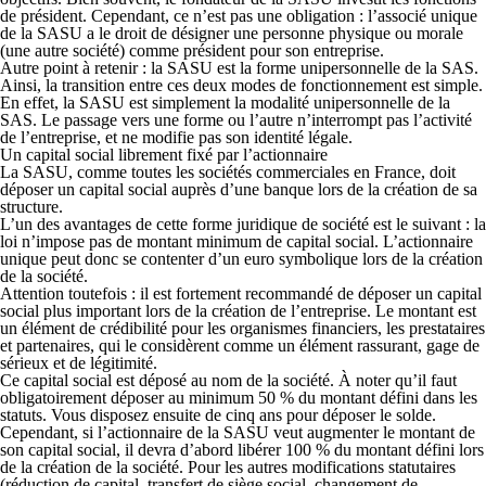
de président. Cependant, ce n’est pas une obligation : l’associé unique
de la SASU a le droit de désigner une personne physique ou morale
(une autre société) comme président pour son entreprise.
Autre point à retenir
: la SASU est la forme unipersonnelle de la SAS.
Ainsi, la transition entre ces deux modes de fonctionnement est simple.
En effet, la SASU est simplement la modalité unipersonnelle de la
SAS. Le passage vers une forme ou l’autre n’interrompt pas l’activité
de l’entreprise, et ne modifie pas son identité légale.
Un capital social librement fixé par l’actionnaire
La SASU, comme toutes les sociétés commerciales en France, doit
déposer un capital social auprès d’une banque
lors de la création de sa
structure.
L’un des avantages de cette forme juridique de société est le suivant : la
loi n’impose pas de montant minimum de capital social. L’actionnaire
unique peut donc se contenter d’un euro symbolique lors de la création
de la société.
Attention toutefois :
il est fortement recommandé de déposer un capital
social plus important lors de la création de l’entreprise
. Le montant est
un élément de crédibilité pour les organismes financiers, les prestataires
et partenaires, qui le considèrent comme un élément rassurant, gage de
sérieux et de légitimité.
Ce
capital social est déposé au nom de la société
. À noter qu’il faut
obligatoirement
déposer au minimum 50 % du montant défini dans les
statuts.
Vous disposez ensuite de cinq ans pour déposer le solde.
Cependant, si l’actionnaire de la SASU veut augmenter le montant de
son capital social, il devra d’abord libérer 100 % du montant défini lors
de la création de la société. Pour les autres modifications statutaires
(réduction de capital, transfert de siège social, changement de