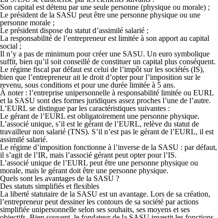
Son capital est détenu par une seule personne (physique ou morale) ;
Le président de la SASU peut être une personne physique ou une
personne morale ;
Le président dispose du
statut d’assimilé salarié
;
La
responsabilité de l’entrepreneur est limitée à son apport au capital
social
;
Il n’y a
pas de minimum pour créer une SASU
. Un euro symbolique
suffit, bien qu’il soit conseillé de constituer un capital plus conséquent.
Le
régime fiscal par défaut est celui de l’impôt sur les sociétés (IS)
,
bien que l’entrepreneur ait le droit d’opter pour l’imposition sur le
revenu, sous conditions et pour une durée limitée à 5 ans.
À noter
: l’entreprise unipersonnelle à responsabilité limitée ou EURL
et la SASU sont des formes juridiques assez proches l’une de l’autre.
L’EURL se distingue par les caractéristiques suivantes :
Le gérant de l’EURL est obligatoirement une personne physique.
L’associé unique, s’il est le gérant de l’EURL, relève du statut de
travailleur non salarié (TNS). S’il n’est pas le gérant de l’EURL, il est
assimilé salarié.
Le régime d’imposition fonctionne à l’inverse de la SASU : par défaut,
il s’agit de l’IR, mais l’associé gérant peut opter pour l’IS.
L’associé unique de l’EURL peut être une personne physique ou
morale, mais le gérant doit être une personne physique.
Quels sont les avantages de la SASU ?
Des statuts simplifiés et flexibles
La liberté statutaire de la SASU
est un avantage. Lors de sa création,
l’entrepreneur peut dessiner les contours de sa société par actions
simplifiée unipersonnelle selon ses souhaits, ses moyens et ses
objectifs. Bien souvent, le fondateur de la SASU investit les fonctions