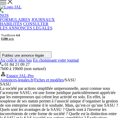
NOS
FORMULAIRES
JOURNAUX
HABILITÉS
CONSULTER
LES ANNONCES LEGALES
Publiez une annonce légale
Au coût le plus bas
En choisissant votre journal
01 84 21 09 27
7h00 à 19h00 (non surtaxé)
Espace JAL-Pro
Annonces-legales.fr
/
Fiches et modèles
/
SASU
SASU
La société par actions simplifiée unipersonnelle, aussi connue sous
l’acronyme SASU, est une forme juridique particulièrement appréciée
par les entrepreneurs qui créent leur activité en solo. En effet, la
souplesse de ses statuts permet à l’associé unique d’organiser la gestion
de son entreprise comme il le souhaite. Mais, qu’est-ce qu’une SASU ?
Quels sont les avantages de la SASU ? Quels sont à l'inverse les
inconvénients de cette forme de société ? Quelle est la distinction entre
la SASU et la SAS (société par actions simplifiée) ? Explications.