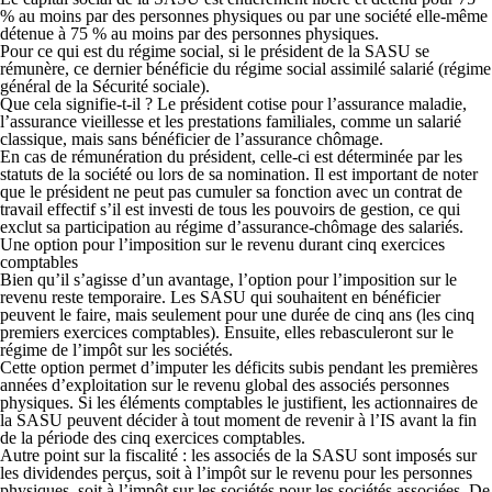
% au moins par des personnes physiques ou par une société elle-même
détenue à 75 % au moins par des personnes physiques.
Pour ce qui est du régime social, si le président de la SASU se
rémunère, ce dernier bénéficie du
régime social assimilé salarié (régime
général de la Sécurité sociale).
Que cela signifie-t-il ? Le président cotise pour l’assurance maladie,
l’assurance vieillesse et les prestations familiales, comme un salarié
classique, mais sans bénéficier de l’assurance chômage.
En cas de rémunération du président, celle-ci est déterminée par les
statuts de la société ou lors de sa nomination. Il est important de noter
que le président ne peut pas cumuler sa fonction avec un contrat de
travail effectif s’il est investi de tous les pouvoirs de gestion, ce qui
exclut sa participation au régime d’assurance-chômage des salariés.
Une option pour l’imposition sur le revenu durant cinq exercices
comptables
Bien qu’il s’agisse d’un avantage, l’option pour l’imposition sur le
revenu reste temporaire. Les SASU qui souhaitent en bénéficier
peuvent le faire, mais seulement pour une durée de cinq ans (les cinq
premiers exercices comptables). Ensuite, elles rebasculeront sur le
régime de l’impôt sur les sociétés.
Cette option permet d’imputer les déficits subis pendant les premières
années d’exploitation sur le revenu global des associés personnes
physiques. Si les éléments comptables le justifient, les actionnaires de
la SASU peuvent décider à tout moment de revenir à l’IS avant la fin
de la période des cinq exercices comptables.
Autre point sur la fiscalité : les associés de la SASU sont imposés sur
les dividendes perçus, soit à l’impôt sur le revenu pour les personnes
physiques, soit à l’impôt sur les sociétés pour les sociétés associées. De