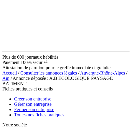
Plus de 600 journaux habilités
Paiement 100% sécurisé
Attestation de parution pour le greffe immédiate et gratuite
Accueil
/
Consulter les annonces légales
/
Auvergne-Rhône-Alpes
/
Ain
/ Annonce déposée : A.B ECOLOGIQUE-PAYSAGE-
BATIMENT
Fiches pratiques et conseils
Créer son entreprise
Gérer son entreprise
Fermer son entreprise
Toutes nos fiches pratiques
Notre société