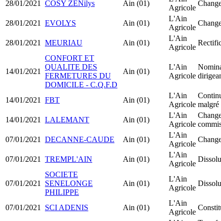
28/01/2021
COSY ZENilys
Ain (01)
Change
Agricole
L'Ain
28/01/2021
EVOLYS
Ain (01)
Change
Agricole
L'Ain
28/01/2021
MEURIAU
Ain (01)
Rectifi
Agricole
CONFORT ET
QUALITE DES
L'Ain
Nomina
14/01/2021
Ain (01)
FERMETURES DU
Agricole
dirigea
DOMICILE - C.Q.F.D
L'Ain
Continu
14/01/2021
FBT
Ain (01)
Agricole
malgré 
L'Ain
Change
14/01/2021
LALEMANT
Ain (01)
Agricole
commis
L'Ain
07/01/2021
DECANNE-CAUDE
Ain (01)
Changem
Agricole
L'Ain
07/01/2021
TREMPL'AIN
Ain (01)
Dissolu
Agricole
SOCIETE
L'Ain
07/01/2021
SENELONGE
Ain (01)
Dissolu
Agricole
PHILIPPE
L'Ain
07/01/2021
SCI ADENIS
Ain (01)
Constit
Agricole