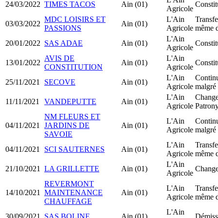
24/03/2022
TIMES TACOS
Ain (01)
Consti
Agricole
MDC LOISIRS ET
L'Ain
Transfe
03/03/2022
Ain (01)
PASSIONS
Agricole
même d
L'Ain
20/01/2022
SAS ADAE
Ain (01)
Consti
Agricole
AVIS DE
L'Ain
13/01/2022
Ain (01)
Consti
CONSTITUTION
Agricole
L'Ain
Continu
25/11/2021
SECOVE
Ain (01)
Agricole
malgré 
L'Ain
Chang
11/11/2021
VANDEPUTTE
Ain (01)
Agricole
Patron
NM FLEURS ET
L'Ain
Continu
04/11/2021
JARDINS DE
Ain (01)
Agricole
malgré 
SAVOIE
L'Ain
Transfe
04/11/2021
SCI SAUTERNES
Ain (01)
Agricole
même d
L'Ain
21/10/2021
LA GRILLETTE
Ain (01)
Changem
Agricole
REVERMONT
L'Ain
Transfe
14/10/2021
MAINTENANCE
Ain (01)
Agricole
même d
CHAUFFAGE
L'Ain
30/09/2021
SAS BOLINE
Ain (01)
Démiss