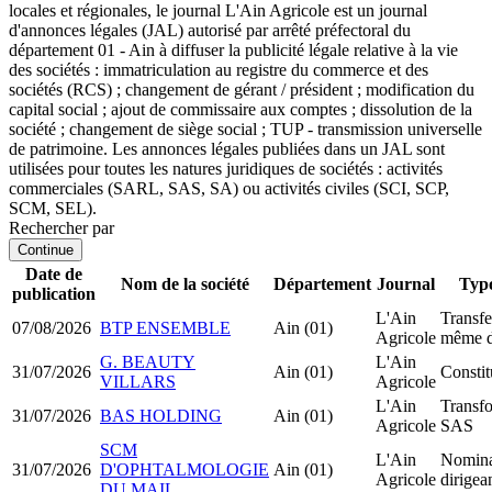
locales et régionales, le journal L'Ain Agricole est un journal
d'annonces légales (JAL) autorisé par arrêté préfectoral du
département 01 - Ain à diffuser la publicité légale relative à la vie
des sociétés : immatriculation au registre du commerce et des
sociétés (RCS) ; changement de gérant / président ; modification du
capital social ; ajout de commissaire aux comptes ; dissolution de la
société ; changement de siège social ; TUP - transmission universelle
de patrimoine. Les annonces légales publiées dans un JAL sont
utilisées pour toutes les natures juridiques de sociétés : activités
commerciales (SARL, SAS, SA) ou activités civiles (SCI, SCP,
SCM, SEL).
Rechercher par
Continue
Date de
Nom de la société
Département
Journal
Typo
publication
L'Ain
Transfe
07/08/2026
BTP ENSEMBLE
Ain (01)
Agricole
même d
G. BEAUTY
L'Ain
31/07/2026
Ain (01)
Consti
VILLARS
Agricole
L'Ain
Transf
31/07/2026
BAS HOLDING
Ain (01)
Agricole
SAS
SCM
L'Ain
Nomina
31/07/2026
D'OPHTALMOLOGIE
Ain (01)
Agricole
dirigea
DU MAIL