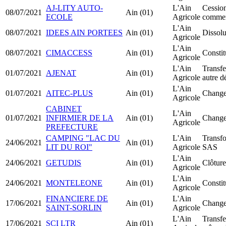
AJ-LITY AUTO-
L'Ain
Cession
08/07/2021
Ain (01)
ECOLE
Agricole
comme
L'Ain
08/07/2021
IDEES AIN PORTEES
Ain (01)
Dissolu
Agricole
L'Ain
08/07/2021
CIMACCESS
Ain (01)
Consti
Agricole
L'Ain
Transfe
01/07/2021
AJENAT
Ain (01)
Agricole
autre d
L'Ain
01/07/2021
AITEC-PLUS
Ain (01)
Change
Agricole
CABINET
L'Ain
01/07/2021
INFIRMIER DE LA
Ain (01)
Change
Agricole
PREFECTURE
CAMPING "LAC DU
L'Ain
Transf
24/06/2021
Ain (01)
LIT DU ROI"
Agricole
SAS
L'Ain
24/06/2021
GETUDIS
Ain (01)
Clôture
Agricole
L'Ain
24/06/2021
MONTELEONE
Ain (01)
Constit
Agricole
FINANCIERE DE
L'Ain
17/06/2021
Ain (01)
Change
SAINT-SORLIN
Agricole
L'Ain
Transfe
17/06/2021
SCI LTR
Ain (01)