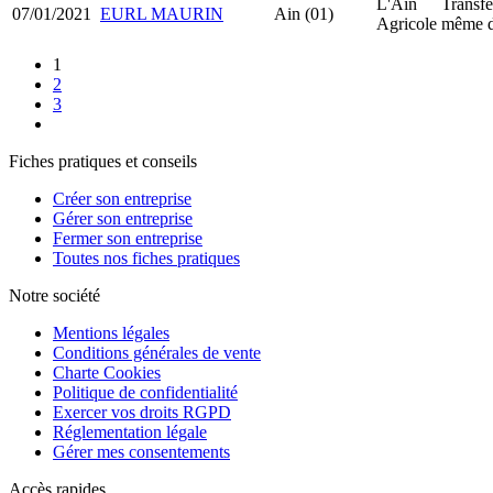
L'Ain
Transfe
07/01/2021
EURL MAURIN
Ain (01)
Agricole
même d
1
2
3
Fiches pratiques et conseils
Créer son entreprise
Gérer son entreprise
Fermer son entreprise
Toutes nos fiches pratiques
Notre société
Mentions légales
Conditions générales de vente
Charte Cookies
Politique de confidentialité
Exercer vos droits RGPD
Réglementation légale
Gérer mes consentements
Accès rapides