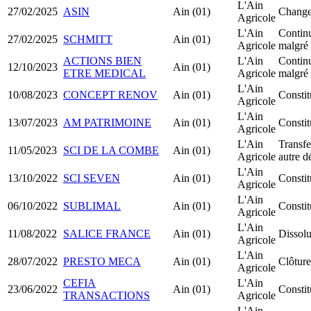
L'Ain
27/02/2025
ASIN
Ain (01)
Change
Agricole
L'Ain
Continu
27/02/2025
SCHMITT
Ain (01)
Agricole
malgré 
ACTIONS BIEN
L'Ain
Continu
12/10/2023
Ain (01)
ETRE MEDICAL
Agricole
malgré 
L'Ain
10/08/2023
CONCEPT RENOV
Ain (01)
Consti
Agricole
L'Ain
13/07/2023
AM PATRIMOINE
Ain (01)
Constit
Agricole
L'Ain
Transfe
11/05/2023
SCI DE LA COMBE
Ain (01)
Agricole
autre d
L'Ain
13/10/2022
SCI SEVEN
Ain (01)
Constit
Agricole
L'Ain
06/10/2022
SUBLIMAL
Ain (01)
Consti
Agricole
L'Ain
11/08/2022
SALICE FRANCE
Ain (01)
Dissolu
Agricole
L'Ain
28/07/2022
PRESTO MECA
Ain (01)
Clôture
Agricole
CEFIA
L'Ain
23/06/2022
Ain (01)
Consti
TRANSACTIONS
Agricole
L'Ain