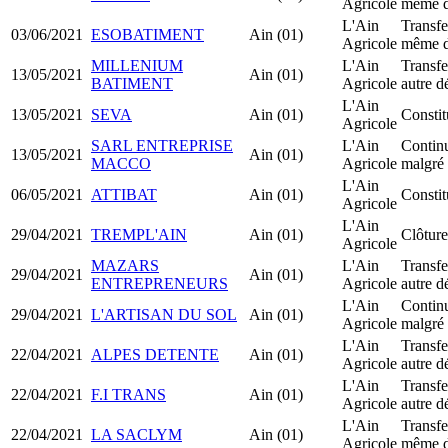
Agricole
même d
L'Ain
Transfe
03/06/2021
ESOBATIMENT
Ain (01)
Agricole
même d
MILLENIUM
L'Ain
Transfe
13/05/2021
Ain (01)
BATIMENT
Agricole
autre d
L'Ain
13/05/2021
SEVA
Ain (01)
Constit
Agricole
SARL ENTREPRISE
L'Ain
Continu
13/05/2021
Ain (01)
MACCO
Agricole
malgré 
L'Ain
06/05/2021
ATTIBAT
Ain (01)
Consti
Agricole
L'Ain
29/04/2021
TREMPL'AIN
Ain (01)
Clôture
Agricole
MAZARS
L'Ain
Transfe
29/04/2021
Ain (01)
ENTREPRENEURS
Agricole
autre d
L'Ain
Continu
29/04/2021
L'ARTISAN DU SOL
Ain (01)
Agricole
malgré 
L'Ain
Transfe
22/04/2021
ALPES DETENTE
Ain (01)
Agricole
autre d
L'Ain
Transfe
22/04/2021
F.I TRANS
Ain (01)
Agricole
autre d
L'Ain
Transfe
22/04/2021
LA SACLYM
Ain (01)
Agricole
même d