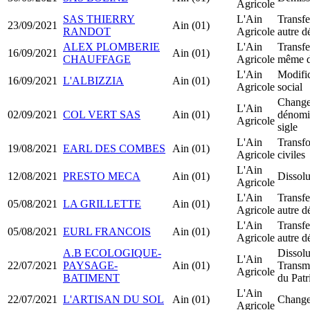
Agricole
SAS THIERRY
L'Ain
Transfe
23/09/2021
Ain (01)
RANDOT
Agricole
autre d
ALEX PLOMBERIE
L'Ain
Transfe
16/09/2021
Ain (01)
CHAUFFAGE
Agricole
même d
L'Ain
Modific
16/09/2021
L'ALBIZZIA
Ain (01)
Agricole
social
Change
L'Ain
02/09/2021
COL VERT SAS
Ain (01)
dénomin
Agricole
sigle
L'Ain
Transfo
19/08/2021
EARL DES COMBES
Ain (01)
Agricole
civiles
L'Ain
12/08/2021
PRESTO MECA
Ain (01)
Dissolu
Agricole
L'Ain
Transfe
05/08/2021
LA GRILLETTE
Ain (01)
Agricole
autre d
L'Ain
Transfe
05/08/2021
EURL FRANCOIS
Ain (01)
Agricole
autre d
A.B ECOLOGIQUE-
Dissolu
L'Ain
22/07/2021
PAYSAGE-
Ain (01)
Transmi
Agricole
BATIMENT
du Pat
L'Ain
22/07/2021
L'ARTISAN DU SOL
Ain (01)
Change
Agricole