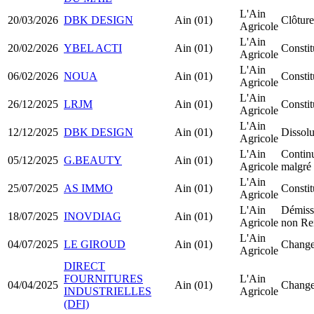
L'Ain
20/03/2026
DBK DESIGN
Ain (01)
Clôture
Agricole
L'Ain
20/02/2026
YBEL ACTI
Ain (01)
Consti
Agricole
L'Ain
06/02/2026
NOUA
Ain (01)
Constit
Agricole
L'Ain
26/12/2025
LRJM
Ain (01)
Constit
Agricole
L'Ain
12/12/2025
DBK DESIGN
Ain (01)
Dissolu
Agricole
L'Ain
Continu
05/12/2025
G.BEAUTY
Ain (01)
Agricole
malgré 
L'Ain
25/07/2025
AS IMMO
Ain (01)
Constit
Agricole
L'Ain
Démissi
18/07/2025
INOVDIAG
Ain (01)
Agricole
non Re
L'Ain
04/07/2025
LE GIROUD
Ain (01)
Change
Agricole
DIRECT
FOURNITURES
L'Ain
04/04/2025
Ain (01)
Change
INDUSTRIELLES
Agricole
(DFI)