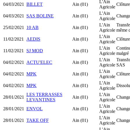
L'Ain
04/03/2021
BILLET
Ain (01)
Clôture
Agricole
L'Ain
04/03/2021
SAS BOLINE
Ain (01)
Change
Agricole
L'Ain
Transfe
25/02/2021
10 AB
Ain (01)
Agricole
même d
L'Ain
11/02/2021
AEDIS
Ain (01)
Clôture
Agricole
L'Ain
Continu
11/02/2021
SJ MOD
Ain (01)
Agricole
malgré 
L'Ain
Transf
04/02/2021
ACTU'ELEC
Ain (01)
Agricole
SAS
L'Ain
04/02/2021
MPK
Ain (01)
Clôture
Agricole
L'Ain
04/02/2021
MPK
Ain (01)
Dissolu
Agricole
LES TERRASSES
L'Ain
28/01/2021
Ain (01)
Change
LEVANTINES
Agricole
L'Ain
28/01/2021
ENVOL
Ain (01)
Change
Agricole
L'Ain
28/01/2021
TAKE OFF
Ain (01)
Change
Agricole
L'Ain