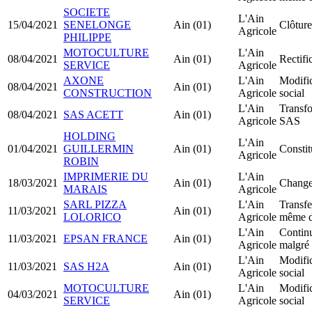
SOCIETE
L'Ain
15/04/2021
SENELONGE
Ain (01)
Clôture
Agricole
PHILIPPE
MOTOCULTURE
L'Ain
08/04/2021
Ain (01)
Rectifi
SERVICE
Agricole
AXONE
L'Ain
Modific
08/04/2021
Ain (01)
CONSTRUCTION
Agricole
social
L'Ain
Transf
08/04/2021
SAS ACETT
Ain (01)
Agricole
SAS
HOLDING
L'Ain
01/04/2021
GUILLERMIN
Ain (01)
Consti
Agricole
ROBIN
IMPRIMERIE DU
L'Ain
18/03/2021
Ain (01)
Change
MARAIS
Agricole
SARL PIZZA
L'Ain
Transfe
11/03/2021
Ain (01)
LOLORICO
Agricole
même d
L'Ain
Continu
11/03/2021
EPSAN FRANCE
Ain (01)
Agricole
malgré 
L'Ain
Modific
11/03/2021
SAS H2A
Ain (01)
Agricole
social
MOTOCULTURE
L'Ain
Modific
04/03/2021
Ain (01)
SERVICE
Agricole
social