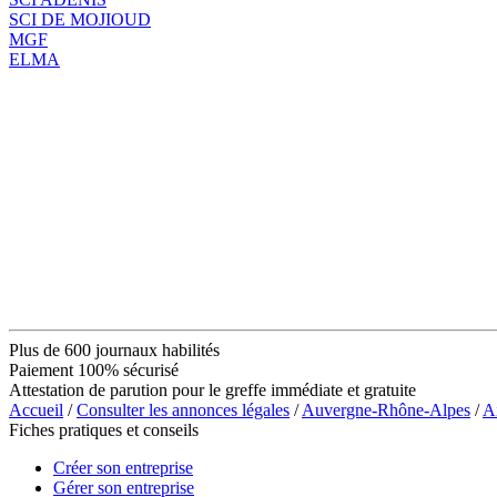
SCI DE MOJIOUD
MGF
ELMA
Plus de 600 journaux habilités
Paiement 100% sécurisé
Attestation de parution pour le greffe immédiate et gratuite
Accueil
/
Consulter les annonces légales
/
Auvergne-Rhône-Alpes
/
A
Fiches pratiques et conseils
Créer son entreprise
Gérer son entreprise