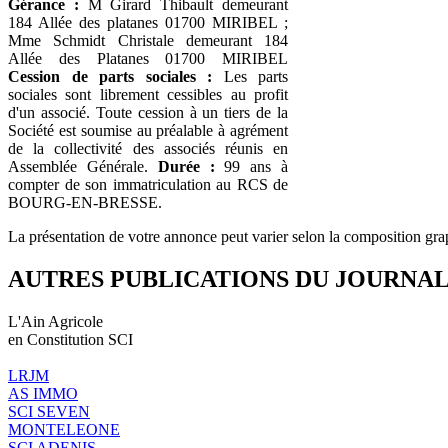
Gérance :
M Girard Thibault demeurant
184 Allée des platanes 01700 MIRIBEL ;
Mme Schmidt Christale demeurant 184
Allée des Platanes 01700 MIRIBEL
Cession de parts sociales :
Les parts
sociales sont librement cessibles au profit
d'un associé. Toute cession à un tiers de la
Société est soumise au préalable à agrément
de la collectivité des associés réunis en
Assemblée Générale.
Durée :
99 ans à
compter de son immatriculation au RCS de
BOURG-EN-BRESSE.
La présentation de votre annonce peut varier selon la composition gra
AUTRES PUBLICATIONS DU JOURNA
L'Ain Agricole
en Constitution SCI
LRJM
AS IMMO
SCI SEVEN
MONTELEONE
SCI ADENIS