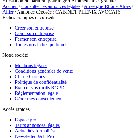
Attestation de parution pour le greffe immédiate et gratuite
Accueil
/
Consulter les annonces légales
/
Auvergne-Rhône-Alpes
/
Allier
/ Annonce déposée : CABINET PHENIX AVOCATS
Fiches pratiques et conseils
Créer son entreprise
Gérer son entreprise
Fermer son entreprise
Toutes nos fiches pratiques
Notre société
Mentions légales
Conditions générales de vente
Charte Cookies
Politique de confidentialité
Exercer vos droits RGPD
Réglementation légale
Gérer mes consentements
Accès rapides
Espace pro
Tarifs annonces légales
Actualités formalités
Newsletter JAL-Pro