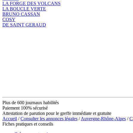
LA FORGE DES VOLCANS
LA BOUCLE VERTE
BRUNO CASSAN
COSY
DE SAINT GERAUD
Plus de 600 journaux habilités
Paiement 100% sécurisé
Attestation de parution pour le greffe immédiate et gratuite
Accueil
/
Consulter les annonces légales
/
Auvergne-Rhône-Alpes
/
C
Fiches pratiques et conseils