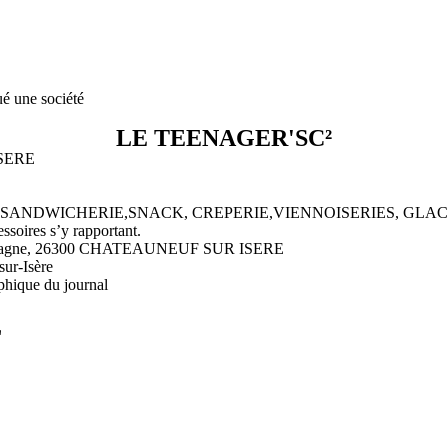
ué une société
LE TEENAGER'SC²
ISERE
 SALADERIE,SANDWICHERIE,SNACK, CREPERIE,VIENNOISERIES, 
oires s’y rapportant.
Vimagne, 26300 CHATEAUNEUF SUR ISERE
ur-Isère
phique du journal
L