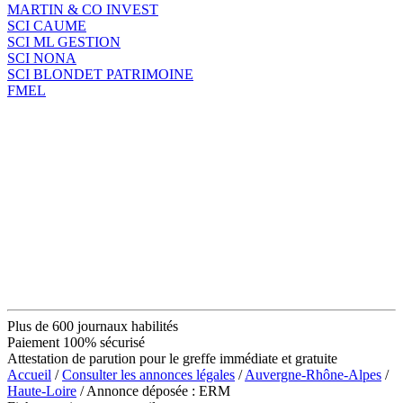
MARTIN & CO INVEST
SCI CAUME
SCI ML GESTION
SCI NONA
SCI BLONDET PATRIMOINE
FMEL
Plus de 600 journaux habilités
Paiement 100% sécurisé
Attestation de parution pour le greffe immédiate et gratuite
Accueil
/
Consulter les annonces légales
/
Auvergne-Rhône-Alpes
/
Haute-Loire
/ Annonce déposée : ERM