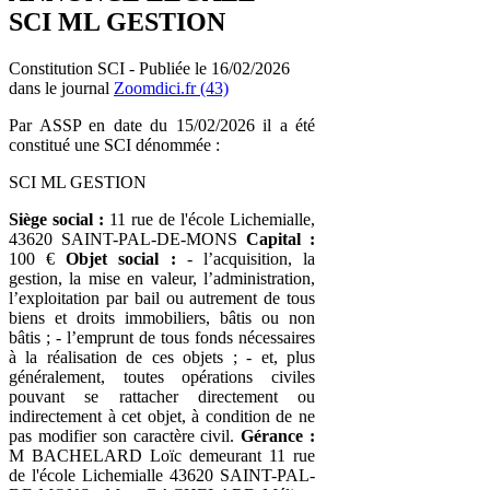
SCI ML GESTION
Constitution SCI - Publiée le 16/02/2026
dans le journal
Zoomdici.fr (43)
Par ASSP en date du 15/02/2026 il a été
constitué une SCI dénommée :
SCI ML GESTION
Siège social :
11 rue de l'école Lichemialle,
43620 SAINT-PAL-DE-MONS
Capital :
100 €
Objet social :
- l’acquisition, la
gestion, la mise en valeur, l’administration,
l’exploitation par bail ou autrement de tous
biens et droits immobiliers, bâtis ou non
bâtis ; - l’emprunt de tous fonds nécessaires
à la réalisation de ces objets ; - et, plus
généralement, toutes opérations civiles
pouvant se rattacher directement ou
indirectement à cet objet, à condition de ne
pas modifier son caractère civil.
Gérance :
M BACHELARD Loïc demeurant 11 rue
de l'école Lichemialle 43620 SAINT-PAL-