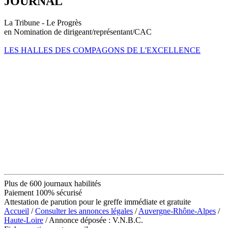
JOURNAL
La Tribune - Le Progrès
en Nomination de dirigeant/représentant/CAC
LES HALLES DES COMPAGONS DE L'EXCELLENCE
Plus de 600 journaux habilités
Paiement 100% sécurisé
Attestation de parution pour le greffe immédiate et gratuite
Accueil
/
Consulter les annonces légales
/
Auvergne-Rhône-Alpes
/
Haute-Loire
/ Annonce déposée : V.N.B.C.