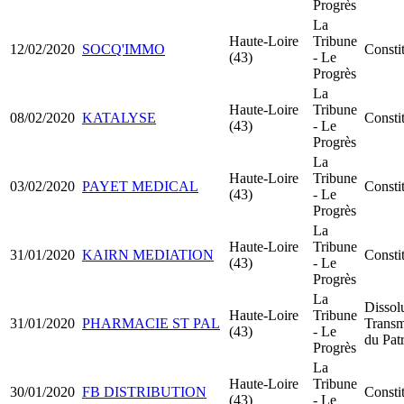
Progrès
La
Haute-Loire
Tribune
12/02/2020
SOCQ'IMMO
Consti
(43)
- Le
Progrès
La
Haute-Loire
Tribune
08/02/2020
KATALYSE
Consti
(43)
- Le
Progrès
La
Haute-Loire
Tribune
03/02/2020
PAYET MEDICAL
Consti
(43)
- Le
Progrès
La
Haute-Loire
Tribune
31/01/2020
KAIRN MEDIATION
Consti
(43)
- Le
Progrès
La
Dissol
Haute-Loire
Tribune
31/01/2020
PHARMACIE ST PAL
Transm
(43)
- Le
du Pat
Progrès
La
Haute-Loire
Tribune
30/01/2020
FB DISTRIBUTION
Consti
(43)
- Le