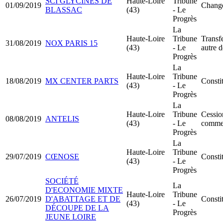
SCI GLYCINES DE
Haute-Loire
Tribune
01/09/2019
Change
BLASSAC
(43)
- Le
Progrès
La
Haute-Loire
Tribune
Transfe
31/08/2019
NOX PARIS 15
(43)
- Le
autre 
Progrès
La
Haute-Loire
Tribune
18/08/2019
MX CENTER PARTS
Consti
(43)
- Le
Progrès
La
Haute-Loire
Tribune
Cessio
08/08/2019
ANTELIS
(43)
- Le
comme
Progrès
La
Haute-Loire
Tribune
29/07/2019
CŒNOSE
Consti
(43)
- Le
Progrès
SOCIÉTÉ
La
D'ECONOMIE MIXTE
Haute-Loire
Tribune
26/07/2019
D'ABATTAGE ET DE
Consti
(43)
- Le
DÉCOUPE DE LA
Progrès
JEUNE LOIRE