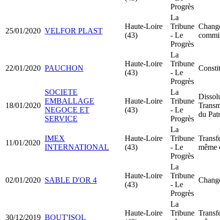
Progrès
La
Haute-Loire
Tribune
Chang
25/01/2020
VELFOR PLAST
(43)
- Le
commis
Progrès
La
Haute-Loire
Tribune
22/01/2020
PAUCHON
Consti
(43)
- Le
Progrès
SOCIETE
La
Dissol
EMBALLAGE
Haute-Loire
Tribune
18/01/2020
Transm
NEGOCE ET
(43)
- Le
du Pat
SERVICE
Progrès
La
IMEX
Haute-Loire
Tribune
Transfe
11/01/2020
INTERNATIONAL
(43)
- Le
même 
Progrès
La
Haute-Loire
Tribune
02/01/2020
SABLE D'OR 4
Change
(43)
- Le
Progrès
La
Haute-Loire
Tribune
Transfe
30/12/2019
BOUT'ISOL