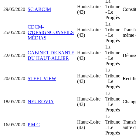
La
Haute-Loire
Tribune
29/05/2020
SC ABCJM
Constit
(43)
- Le
Progrès
La
CDCM-
Haute-Loire
Tribune
Transfe
25/05/2020
C'DESIGNCONSEILS
(43)
- Le
même 
MÉDIAS
Progrès
La
CABINET DE SANTE
Haute-Loire
Tribune
22/05/2020
Démiss
DU HAUT-ALLIER
(43)
- Le
Progrès
La
Haute-Loire
Tribune
20/05/2020
STEEL VIEW
Rectifi
(43)
- Le
Progrès
La
Haute-Loire
Tribune
18/05/2020
NEUROVIA
Change
(43)
- Le
Progrès
La
Haute-Loire
Tribune
Transfe
16/05/2020
P.M.C
(43)
- Le
autre 
Progrès