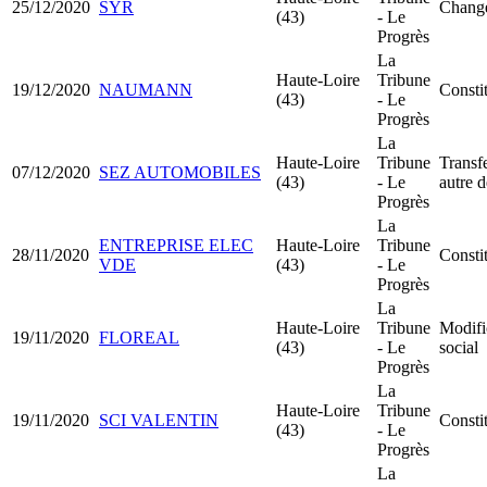
25/12/2020
SYR
Change
(43)
- Le
Progrès
La
Haute-Loire
Tribune
19/12/2020
NAUMANN
Consti
(43)
- Le
Progrès
La
Haute-Loire
Tribune
Transfe
07/12/2020
SEZ AUTOMOBILES
(43)
- Le
autre 
Progrès
La
ENTREPRISE ELEC
Haute-Loire
Tribune
28/11/2020
Consti
VDE
(43)
- Le
Progrès
La
Haute-Loire
Tribune
Modifi
19/11/2020
FLOREAL
(43)
- Le
social
Progrès
La
Haute-Loire
Tribune
19/11/2020
SCI VALENTIN
Consti
(43)
- Le
Progrès
La