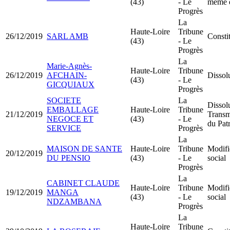
(43)
- Le
même 
Progrès
La
Haute-Loire
Tribune
26/12/2019
SARL AMB
Consti
(43)
- Le
Progrès
La
Marie-Agnès-
Haute-Loire
Tribune
26/12/2019
AFCHAIN-
Dissolu
(43)
- Le
GICQUIAUX
Progrès
SOCIETE
La
Dissol
EMBALLAGE
Haute-Loire
Tribune
21/12/2019
Transm
NEGOCE ET
(43)
- Le
du Pat
SERVICE
Progrès
La
MAISON DE SANTE
Haute-Loire
Tribune
Modifi
20/12/2019
DU PENSIO
(43)
- Le
social
Progrès
La
CABINET CLAUDE
Haute-Loire
Tribune
Modifi
19/12/2019
MANGA
(43)
- Le
social
NDZAMBANA
Progrès
La
Haute-Loire
Tribune