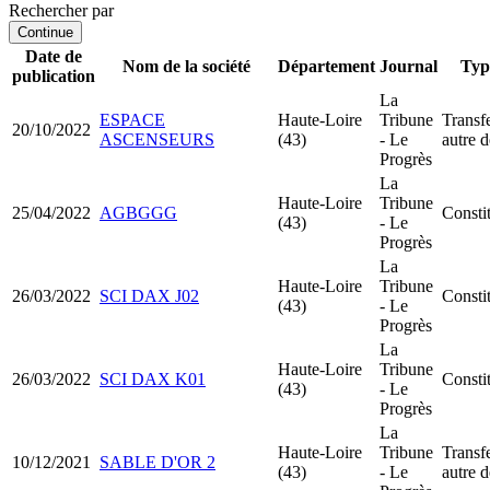
Rechercher par
Continue
Date de
Nom de la société
Département
Journal
Typ
publication
La
ESPACE
Haute-Loire
Tribune
Transfe
20/10/2022
ASCENSEURS
(43)
- Le
autre 
Progrès
La
Haute-Loire
Tribune
25/04/2022
AGBGGG
Consti
(43)
- Le
Progrès
La
Haute-Loire
Tribune
26/03/2022
SCI DAX J02
Consti
(43)
- Le
Progrès
La
Haute-Loire
Tribune
26/03/2022
SCI DAX K01
Consti
(43)
- Le
Progrès
La
Haute-Loire
Tribune
Transfe
10/12/2021
SABLE D'OR 2
(43)
- Le
autre 