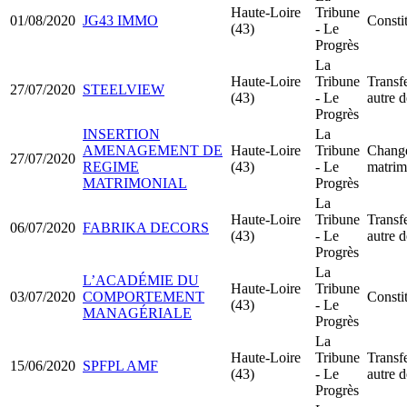
Haute-Loire
Tribune
01/08/2020
JG43 IMMO
Consti
(43)
- Le
Progrès
La
Haute-Loire
Tribune
Transfe
27/07/2020
STEELVIEW
(43)
- Le
autre 
Progrès
INSERTION
La
AMENAGEMENT DE
Haute-Loire
Tribune
Change
27/07/2020
REGIME
(43)
- Le
matrim
MATRIMONIAL
Progrès
La
Haute-Loire
Tribune
Transfe
06/07/2020
FABRIKA DECORS
(43)
- Le
autre 
Progrès
La
L’ACADÉMIE DU
Haute-Loire
Tribune
03/07/2020
COMPORTEMENT
Consti
(43)
- Le
MANAGÉRIALE
Progrès
La
Haute-Loire
Tribune
Transfe
15/06/2020
SPFPL AMF
(43)
- Le
autre 
Progrès