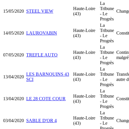
La
Haute-Loire
Tribune
15/05/2020
STEEL VIEW
Change
(43)
- Le
Progrès
La
Haute-Loire
Tribune
14/05/2020
LAUROVABIN
Consti
(43)
- Le
Progrès
La
Haute-Loire
Tribune
Continu
07/05/2020
TREFLE AUTO
(43)
- Le
malgré 
Progrès
La
LES BARNOUINS 43
Haute-Loire
Tribune
Transfe
13/04/2020
SCI
(43)
- Le
autre 
Progrès
La
Haute-Loire
Tribune
13/04/2020
LE 28 COTE COUR
Consti
(43)
- Le
Progrès
La
Haute-Loire
Tribune
03/04/2020
SABLE D'OR 4
Change
(43)
- Le
Progrès