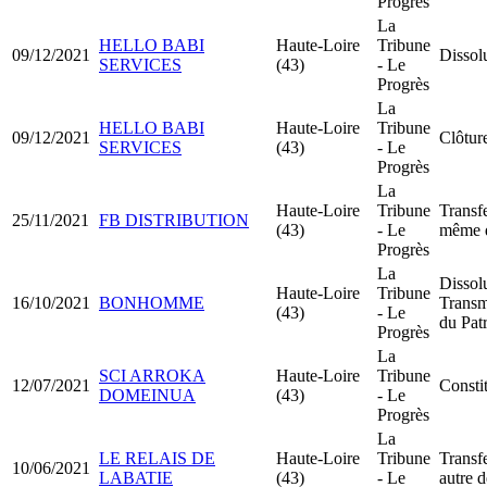
Progrès
La
HELLO BABI
Haute-Loire
Tribune
09/12/2021
Dissolu
SERVICES
(43)
- Le
Progrès
La
HELLO BABI
Haute-Loire
Tribune
09/12/2021
Clôture
SERVICES
(43)
- Le
Progrès
La
Haute-Loire
Tribune
Transfe
25/11/2021
FB DISTRIBUTION
(43)
- Le
même 
Progrès
La
Dissol
Haute-Loire
Tribune
16/10/2021
BONHOMME
Transm
(43)
- Le
du Pat
Progrès
La
SCI ARROKA
Haute-Loire
Tribune
12/07/2021
Consti
DOMEINUA
(43)
- Le
Progrès
La
LE RELAIS DE
Haute-Loire
Tribune
Transfe
10/06/2021
LABATIE
(43)
- Le
autre 