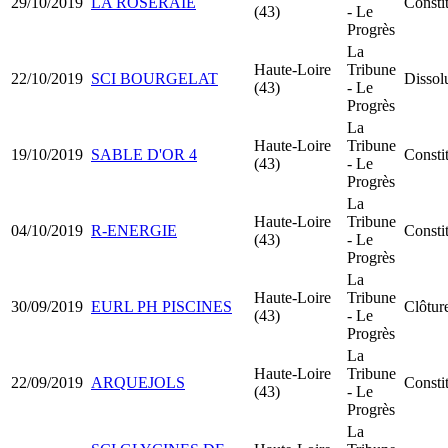
29/10/2019
LA ROSERAIE
Consti
(43)
- Le
Progrès
La
Haute-Loire
Tribune
22/10/2019
SCI BOURGELAT
Dissolu
(43)
- Le
Progrès
La
Haute-Loire
Tribune
19/10/2019
SABLE D'OR 4
Consti
(43)
- Le
Progrès
La
Haute-Loire
Tribune
04/10/2019
R-ENERGIE
Consti
(43)
- Le
Progrès
La
Haute-Loire
Tribune
30/09/2019
EURL PH PISCINES
Clôture
(43)
- Le
Progrès
La
Haute-Loire
Tribune
22/09/2019
ARQUEJOLS
Consti
(43)
- Le
Progrès
La