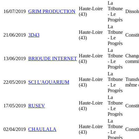
La
Haute-Loire
Tribune
16/07/2019
GRIM PRODUCTION
Dissolu
(43)
- Le
Progrès
La
Haute-Loire
Tribune
21/06/2019
3D43
Consti
(43)
- Le
Progrès
La
Haute-Loire
Tribune
Chang
13/06/2019
BRIOUDE INTERNET
(43)
- Le
commis
Progrès
La
Haute-Loire
Tribune
Transfe
22/05/2019
SCI L'AQUARIUM
(43)
- Le
même 
Progrès
La
Haute-Loire
Tribune
17/05/2019
RUSEV
Consti
(43)
- Le
Progrès
La
Haute-Loire
Tribune
02/04/2019
CHAULALA
Consti
(43)
- Le
Progrès