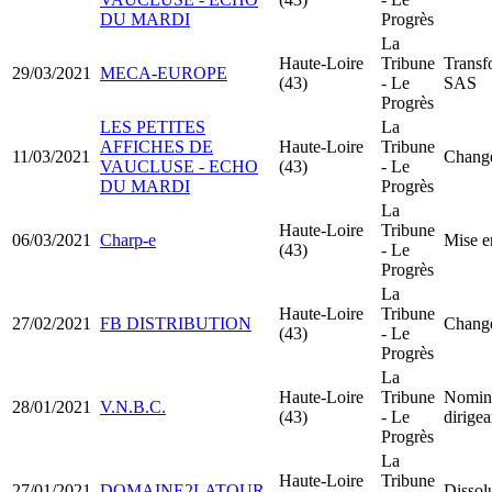
DU MARDI
Progrès
La
Haute-Loire
Tribune
Transf
29/03/2021
MECA-EUROPE
(43)
- Le
SAS
Progrès
LES PETITES
La
AFFICHES DE
Haute-Loire
Tribune
11/03/2021
Change
VAUCLUSE - ECHO
(43)
- Le
DU MARDI
Progrès
La
Haute-Loire
Tribune
06/03/2021
Charp-e
Mise e
(43)
- Le
Progrès
La
Haute-Loire
Tribune
27/02/2021
FB DISTRIBUTION
Change
(43)
- Le
Progrès
La
Haute-Loire
Tribune
Nomina
28/01/2021
V.N.B.C.
(43)
- Le
dirige
Progrès
La
Haute-Loire
Tribune
27/01/2021
DOMAINE2LATOUR
Dissolu