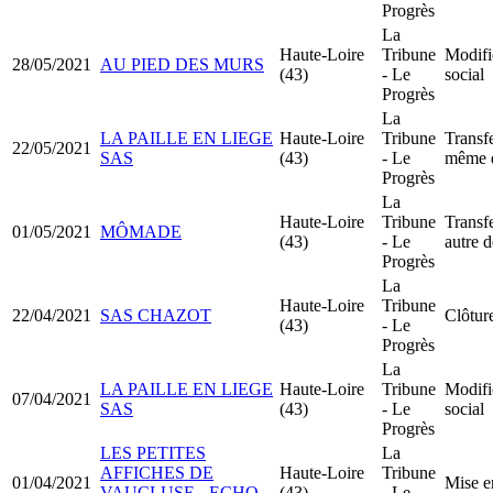
Progrès
La
Haute-Loire
Tribune
Modifi
28/05/2021
AU PIED DES MURS
(43)
- Le
social
Progrès
La
LA PAILLE EN LIEGE
Haute-Loire
Tribune
Transfe
22/05/2021
SAS
(43)
- Le
même 
Progrès
La
Haute-Loire
Tribune
Transfe
01/05/2021
MÔMADE
(43)
- Le
autre 
Progrès
La
Haute-Loire
Tribune
22/04/2021
SAS CHAZOT
Clôture
(43)
- Le
Progrès
La
LA PAILLE EN LIEGE
Haute-Loire
Tribune
Modifi
07/04/2021
SAS
(43)
- Le
social
Progrès
LES PETITES
La
AFFICHES DE
Haute-Loire
Tribune
01/04/2021
Mise e
VAUCLUSE - ECHO
(43)
- Le