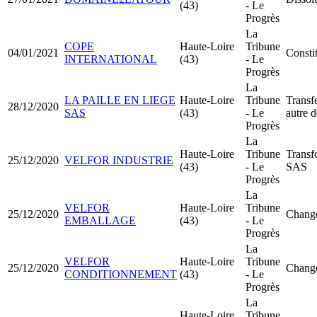
(43)
- Le
Progrès
La
COPE
Haute-Loire
Tribune
04/01/2021
Consti
INTERNATIONAL
(43)
- Le
Progrès
La
LA PAILLE EN LIEGE
Haute-Loire
Tribune
Transfe
28/12/2020
SAS
(43)
- Le
autre 
Progrès
La
Haute-Loire
Tribune
Transf
25/12/2020
VELFOR INDUSTRIE
(43)
- Le
SAS
Progrès
La
VELFOR
Haute-Loire
Tribune
25/12/2020
Change
EMBALLAGE
(43)
- Le
Progrès
La
VELFOR
Haute-Loire
Tribune
25/12/2020
Change
CONDITIONNEMENT
(43)
- Le
Progrès
La
Haute-Loire
Tribune