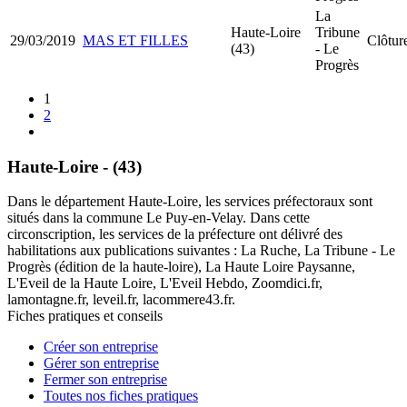
La
Haute-Loire
Tribune
29/03/2019
MAS ET FILLES
Clôture
(43)
- Le
Progrès
1
2
Haute-Loire - (43)
Dans le département Haute-Loire, les services préfectoraux sont
situés dans la commune Le Puy-en-Velay. Dans cette
circonscription, les services de la préfecture ont délivré des
habilitations aux publications suivantes : La Ruche, La Tribune - Le
Progrès (édition de la haute-loire), La Haute Loire Paysanne,
L'Eveil de la Haute Loire, L'Eveil Hebdo, Zoomdici.fr,
lamontagne.fr, leveil.fr, lacommere43.fr.
Fiches pratiques et conseils
Créer son entreprise
Gérer son entreprise
Fermer son entreprise
Toutes nos fiches pratiques