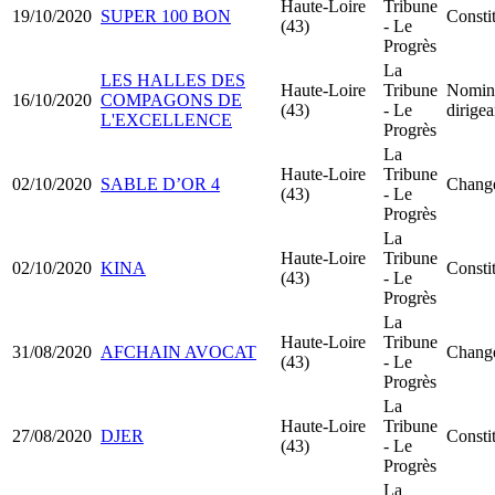
Haute-Loire
Tribune
19/10/2020
SUPER 100 BON
Consti
(43)
- Le
Progrès
La
LES HALLES DES
Haute-Loire
Tribune
Nomina
16/10/2020
COMPAGONS DE
(43)
- Le
dirige
L'EXCELLENCE
Progrès
La
Haute-Loire
Tribune
02/10/2020
SABLE D’OR 4
Change
(43)
- Le
Progrès
La
Haute-Loire
Tribune
02/10/2020
KINA
Consti
(43)
- Le
Progrès
La
Haute-Loire
Tribune
31/08/2020
AFCHAIN AVOCAT
Change
(43)
- Le
Progrès
La
Haute-Loire
Tribune
27/08/2020
DJER
Consti
(43)
- Le
Progrès
La