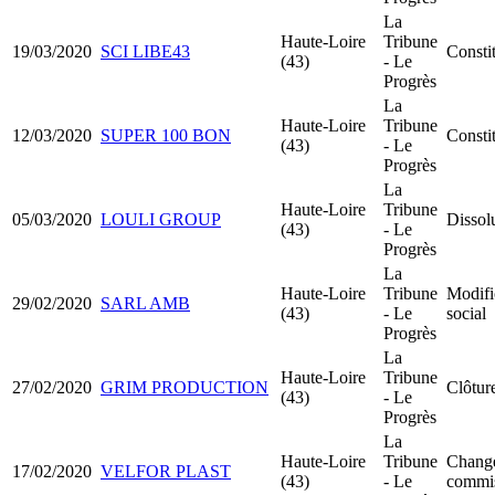
La
Haute-Loire
Tribune
19/03/2020
SCI LIBE43
Consti
(43)
- Le
Progrès
La
Haute-Loire
Tribune
12/03/2020
SUPER 100 BON
Consti
(43)
- Le
Progrès
La
Haute-Loire
Tribune
05/03/2020
LOULI GROUP
Dissolu
(43)
- Le
Progrès
La
Haute-Loire
Tribune
Modifi
29/02/2020
SARL AMB
(43)
- Le
social
Progrès
La
Haute-Loire
Tribune
27/02/2020
GRIM PRODUCTION
Clôture
(43)
- Le
Progrès
La
Haute-Loire
Tribune
Chang
17/02/2020
VELFOR PLAST
(43)
- Le
commis