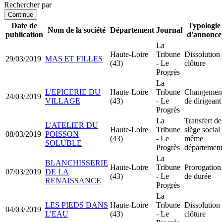
Rechercher par
Continue
Date de
Typologie
Nom de la société
Département
Journal
publication
d'annonce
La
Haute-Loire
Tribune
Dissolution
29/03/2019
MAS ET FILLES
(43)
- Le
clôture
Progrès
La
L'EPICERIE DU
Haute-Loire
Tribune
Changemen
24/03/2019
VILLAGE
(43)
- Le
de dirigeant
Progrès
La
Transfert de
L'ATELIER DU
Haute-Loire
Tribune
siège social
08/03/2019
POISSON
(43)
- Le
même
SOLUBLE
Progrès
départemen
La
BLANCHISSERIE
Haute-Loire
Tribune
Prorogation
07/03/2019
DE LA
(43)
- Le
de durée
RENAISSANCE
Progrès
La
LES PIEDS DANS
Haute-Loire
Tribune
Dissolution
04/03/2019
L'EAU
(43)
- Le
clôture