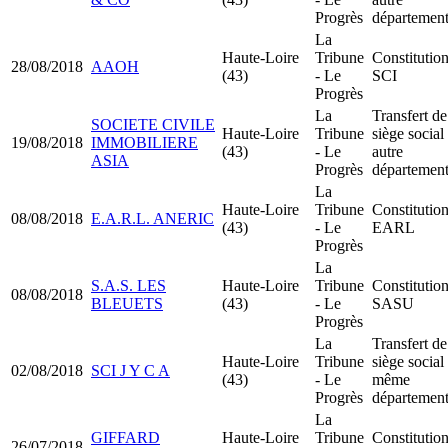
Progrès
départemen
La
Haute-Loire
Tribune
Constitutio
28/08/2018
AAOH
(43)
- Le
SCI
Progrès
La
Transfert de
SOCIETE CIVILE
Haute-Loire
Tribune
siège social
19/08/2018
IMMOBILIERE
(43)
- Le
autre
ASIA
Progrès
départemen
La
Haute-Loire
Tribune
Constitutio
08/08/2018
E.A.R.L. ANERIC
(43)
- Le
EARL
Progrès
La
S.A.S. LES
Haute-Loire
Tribune
Constitutio
08/08/2018
BLEUETS
(43)
- Le
SASU
Progrès
La
Transfert de
Haute-Loire
Tribune
siège social
02/08/2018
SCI J Y C A
(43)
- Le
même
Progrès
départemen
La
GIFFARD
Haute-Loire
Tribune
Constitutio
26/07/2018