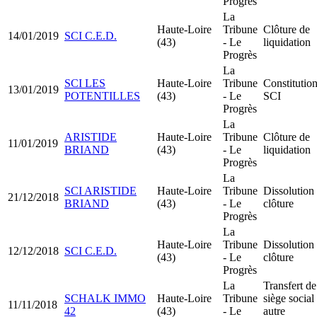
Progrès
La
Haute-Loire
Tribune
Clôture de
14/01/2019
SCI C.E.D.
(43)
- Le
liquidation
Progrès
La
SCI LES
Haute-Loire
Tribune
Constitutio
13/01/2019
POTENTILLES
(43)
- Le
SCI
Progrès
La
ARISTIDE
Haute-Loire
Tribune
Clôture de
11/01/2019
BRIAND
(43)
- Le
liquidation
Progrès
La
SCI ARISTIDE
Haute-Loire
Tribune
Dissolution
21/12/2018
BRIAND
(43)
- Le
clôture
Progrès
La
Haute-Loire
Tribune
Dissolution
12/12/2018
SCI C.E.D.
(43)
- Le
clôture
Progrès
La
Transfert de
SCHALK IMMO
Haute-Loire
Tribune
siège social
11/11/2018
42
(43)
- Le
autre