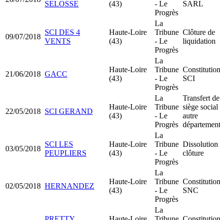
SELOSSE
(43)
- Le
SARL
Progrès
La
SCI DES 4
Haute-Loire
Tribune
Clôture de
09/07/2018
VENTS
(43)
- Le
liquidation
Progrès
La
Haute-Loire
Tribune
Constitutio
21/06/2018
GACC
(43)
- Le
SCI
Progrès
La
Transfert de
Haute-Loire
Tribune
siège social
22/05/2018
SCI GERAND
(43)
- Le
autre
Progrès
départemen
La
SCI LES
Haute-Loire
Tribune
Dissolution
03/05/2018
PEUPLIERS
(43)
- Le
clôture
Progrès
La
Haute-Loire
Tribune
Constitutio
02/05/2018
HERNANDEZ
(43)
- Le
SNC
Progrès
La
PRETTY
Haute-Loire
Tribune
Constitutio