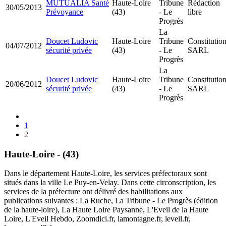
MUTUALIA Santé
Haute-Loire
Tribune
Rédaction
30/05/2013
Prévoyance
(43)
- Le
libre
Progrès
La
Doucet Ludovic
Haute-Loire
Tribune
Constitutio
04/07/2012
sécurité privée
(43)
- Le
SARL
Progrès
La
Doucet Ludovic
Haute-Loire
Tribune
Constitutio
20/06/2012
sécurité privée
(43)
- Le
SARL
Progrès
1
2
Haute-Loire - (43)
Dans le département Haute-Loire, les services préfectoraux sont
situés dans la ville Le Puy-en-Velay. Dans cette circonscription, les
services de la préfecture ont délivré des habilitations aux
publications suivantes : La Ruche, La Tribune - Le Progrès (édition
de la haute-loire), La Haute Loire Paysanne, L'Eveil de la Haute
Loire, L'Eveil Hebdo, Zoomdici.fr, lamontagne.fr, leveil.fr,