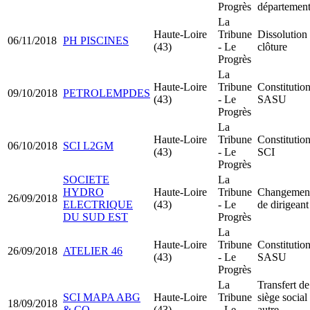
Progrès
départemen
La
Haute-Loire
Tribune
Dissolution
06/11/2018
PH PISCINES
(43)
- Le
clôture
Progrès
La
Haute-Loire
Tribune
Constitutio
09/10/2018
PETROLEMPDES
(43)
- Le
SASU
Progrès
La
Haute-Loire
Tribune
Constitutio
06/10/2018
SCI L2GM
(43)
- Le
SCI
Progrès
SOCIETE
La
HYDRO
Haute-Loire
Tribune
Changemen
26/09/2018
ELECTRIQUE
(43)
- Le
de dirigeant
DU SUD EST
Progrès
La
Haute-Loire
Tribune
Constitutio
26/09/2018
ATELIER 46
(43)
- Le
SASU
Progrès
La
Transfert de
SCI MAPA ABG
Haute-Loire
Tribune
siège social
18/09/2018
& CO
(43)
- Le
autre