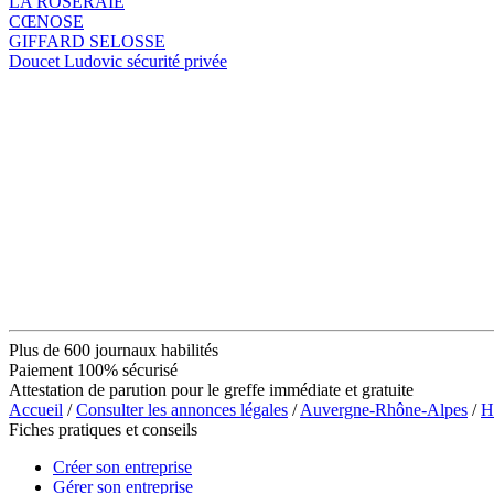
LA ROSERAIE
CŒNOSE
GIFFARD SELOSSE
Doucet Ludovic sécurité privée
Plus de 600 journaux habilités
Paiement 100% sécurisé
Attestation de parution pour le greffe immédiate et gratuite
Accueil
/
Consulter les annonces légales
/
Auvergne-Rhône-Alpes
/
H
Fiches pratiques et conseils
Créer son entreprise
Gérer son entreprise