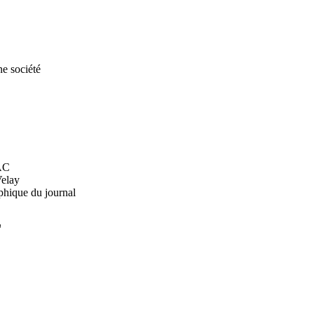
ne société
AC
Velay
phique du journal
L