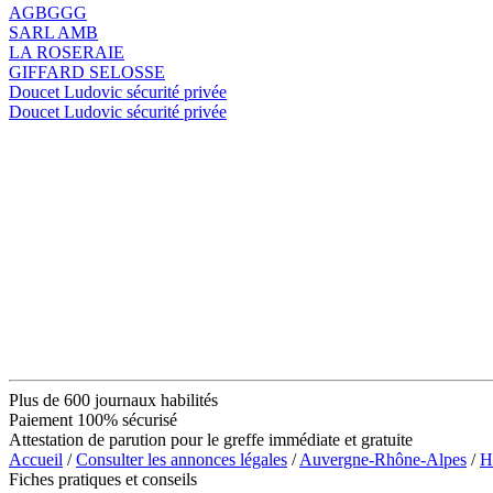
AGBGGG
SARL AMB
LA ROSERAIE
GIFFARD SELOSSE
Doucet Ludovic sécurité privée
Doucet Ludovic sécurité privée
Plus de 600 journaux habilités
Paiement 100% sécurisé
Attestation de parution pour le greffe immédiate et gratuite
Accueil
/
Consulter les annonces légales
/
Auvergne-Rhône-Alpes
/
H
Fiches pratiques et conseils