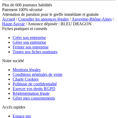
Plus de 600 journaux habilités
Paiement 100% sécurisé
Attestation de parution pour le greffe immédiate et gratuite
Accueil
/
Consulter les annonces légales
/
Auvergne-Rhône-Alpes
/
Haute-Savoie
/ Annonce déposée : BLEU DRAGON
Fiches pratiques et conseils
Créer son entreprise
Gérer son entreprise
Fermer son entreprise
Toutes nos fiches pratiques
Notre société
Mentions légales
Conditions générales de vente
Charte Cookies
Politique de confidentialité
Exercer vos droits RGPD
Réglementation légale
Gérer mes consentements
Accès rapides
Espace pro