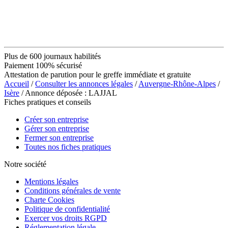
Plus de 600 journaux habilités
Paiement 100% sécurisé
Attestation de parution pour le greffe immédiate et gratuite
Accueil
/
Consulter les annonces légales
/
Auvergne-Rhône-Alpes
/
Isère
/ Annonce déposée : LAJJAL
Fiches pratiques et conseils
Créer son entreprise
Gérer son entreprise
Fermer son entreprise
Toutes nos fiches pratiques
Notre société
Mentions légales
Conditions générales de vente
Charte Cookies
Politique de confidentialité
Exercer vos droits RGPD
Réglementation légale