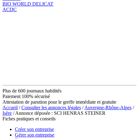
BIO WORLD DELICAT
ACDC
Plus de 600 journaux habilités
Paiement 100% sécurisé
Attestation de parution pour le greffe immédiate et gratuite
Accueil
/
Consulter les annonces légales
/
Auvergne-Rhône-Alpes
/
Isère
/ Annonce déposée : SCI HENRAS STEINER
Fiches pratiques et conseils
Créer son entreprise
Gérer son entreprise