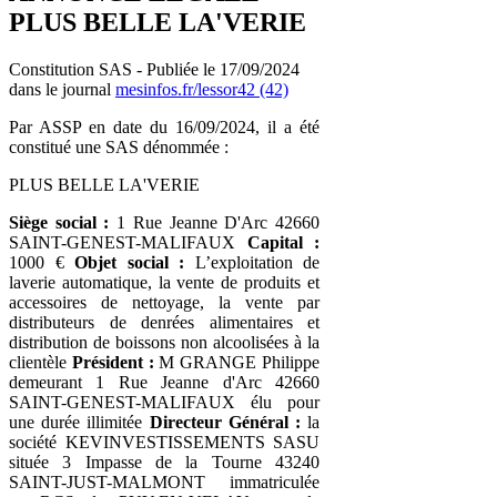
PLUS BELLE LA'VERIE
Constitution SAS - Publiée le 17/09/2024
dans le journal
mesinfos.fr/lessor42 (42)
Par ASSP en date du 16/09/2024, il a été
constitué une SAS dénommée :
PLUS BELLE LA'VERIE
Siège social :
1 Rue Jeanne D'Arc 42660
SAINT-GENEST-MALIFAUX
Capital :
1000 €
Objet social :
L’exploitation de
laverie automatique, la vente de produits et
accessoires de nettoyage, la vente par
distributeurs de denrées alimentaires et
distribution de boissons non alcoolisées à la
clientèle
Président :
M GRANGE Philippe
demeurant 1 Rue Jeanne d'Arc 42660
SAINT-GENEST-MALIFAUX élu pour
une durée illimitée
Directeur Général :
la
société KEVINVESTISSEMENTS SASU
située 3 Impasse de la Tourne 43240
SAINT-JUST-MALMONT immatriculée