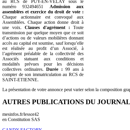
au RCS de PUY-EN-VELAY sous le
numéro 932494651
Admission aux
assemblées et exercice du droit de vote :
Chaque actionnaire est convoqué aux
Assemblées. Chaque action donne droit à
une voix.
Clauses d'agrément :
Toute
transmission par quelque moyen que ce soit
d’actions ou de valeurs mobilières donnant
accès au capital est soumise, sauf lorsqu’elle
est réalisée au profit d’un Associé, à
l’agrément préalable de la collectivité des
Associés statuant aux conditions et
modalités prévues pour les décisions
collectives ordinaires.
Durée :
99 ans à
compter de son immatriculation au RCS de
SAINT-ETIENNE.
La présentation de votre annonce peut varier selon la composition gra
AUTRES PUBLICATIONS DU JOURNA
mesinfos.fr/lessor42
en Constitution SAS
CANDY FACTORY