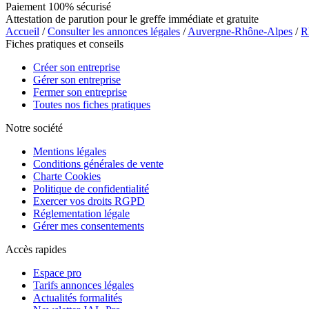
Paiement 100% sécurisé
Attestation de parution pour le greffe immédiate et gratuite
Accueil
/
Consulter les annonces légales
/
Auvergne-Rhône-Alpes
/
R
Fiches pratiques et conseils
Créer son entreprise
Gérer son entreprise
Fermer son entreprise
Toutes nos fiches pratiques
Notre société
Mentions légales
Conditions générales de vente
Charte Cookies
Politique de confidentialité
Exercer vos droits RGPD
Réglementation légale
Gérer mes consentements
Accès rapides
Espace pro
Tarifs annonces légales
Actualités formalités