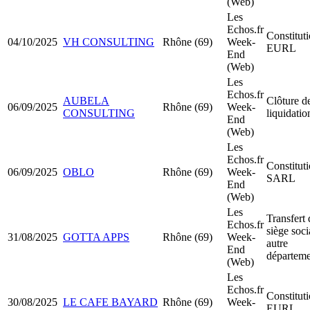
(Web)
Les
Echos.fr
Constitut
04/10/2025
VH CONSULTING
Rhône (69)
Week-
EURL
End
(Web)
Les
Echos.fr
AUBELA
Clôture d
06/09/2025
Rhône (69)
Week-
CONSULTING
liquidatio
End
(Web)
Les
Echos.fr
Constitut
06/09/2025
OBLO
Rhône (69)
Week-
SARL
End
(Web)
Les
Transfert 
Echos.fr
siège soci
31/08/2025
GOTTA APPS
Rhône (69)
Week-
autre
End
départeme
(Web)
Les
Echos.fr
Constitut
30/08/2025
LE CAFE BAYARD
Rhône (69)
Week-
EURL