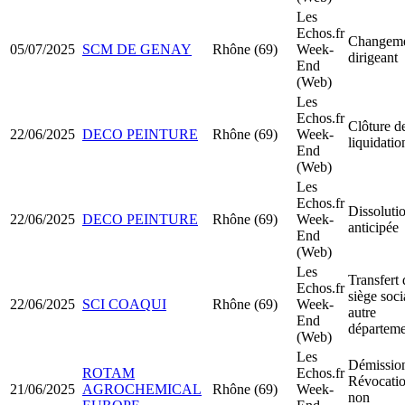
Les
Echos.fr
Changeme
05/07/2025
SCM DE GENAY
Rhône (69)
Week-
dirigeant
End
(Web)
Les
Echos.fr
Clôture d
22/06/2025
DECO PEINTURE
Rhône (69)
Week-
liquidatio
End
(Web)
Les
Echos.fr
Dissoluti
22/06/2025
DECO PEINTURE
Rhône (69)
Week-
anticipée
End
(Web)
Les
Transfert 
Echos.fr
siège soci
22/06/2025
SCI COAQUI
Rhône (69)
Week-
autre
End
départeme
(Web)
Les
Démission
ROTAM
Echos.fr
Révocatio
21/06/2025
AGROCHEMICAL
Rhône (69)
Week-
non