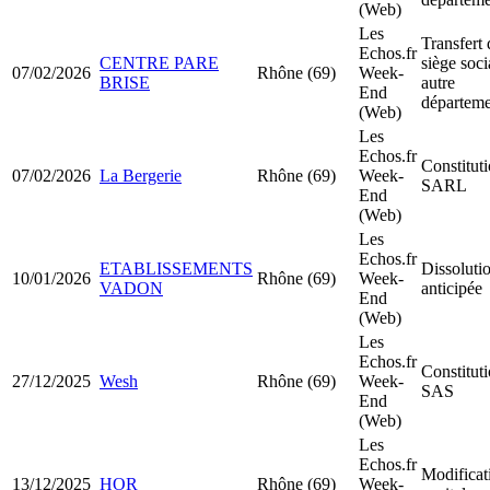
(Web)
Les
Transfert 
Echos.fr
CENTRE PARE
siège soci
07/02/2026
Rhône (69)
Week-
BRISE
autre
End
départeme
(Web)
Les
Echos.fr
Constitut
07/02/2026
La Bergerie
Rhône (69)
Week-
SARL
End
(Web)
Les
Echos.fr
ETABLISSEMENTS
Dissoluti
10/01/2026
Rhône (69)
Week-
VADON
anticipée
End
(Web)
Les
Echos.fr
Constitut
27/12/2025
Wesh
Rhône (69)
Week-
SAS
End
(Web)
Les
Echos.fr
Modificat
13/12/2025
HOR
Rhône (69)
Week-