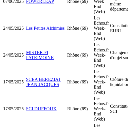
07/06/2025
POWERLEAP
Rhône (69)
Week-
même
End
départeme
(Web)
Les
Echos.fr
Constitut
24/05/2025
Les Petites Alchimies
Rhône (69)
Week-
EURL
End
(Web)
Les
Echos.fr
MISTER-FI
Changem
24/05/2025
Rhône (69)
Week-
PATRIMOINE
d'objet so
End
(Web)
Les
Echos.fr
SCEA BEREZIAT
Clôture d
17/05/2025
Rhône (69)
Week-
JEAN JACQUES
liquidatio
End
(Web)
Les
Echos.fr
Constitut
17/05/2025
SCI DUFFOUX
Rhône (69)
Week-
SCI
End
(Web)
Les