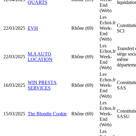
QUARTS
liquidatio
End
(Web)
Les
Echos.fr
Constitut
22/03/2025
EVH
Rhône (69)
Week-
SCI
End
(Web)
Les
Transfert 
Echos.fr
M.A AUTO
siège soci
22/03/2025
Rhône (69)
Week-
LOCATION
même
End
départeme
(Web)
Les
Echos.fr
WIN PRESTA
Constitut
16/03/2025
Rhône (69)
Week-
SERVICES
SAS
End
(Web)
Les
Echos.fr
Constitut
15/03/2025
The Blondie Cookie
Rhône (69)
Week-
SASU
End
(Web)
Les