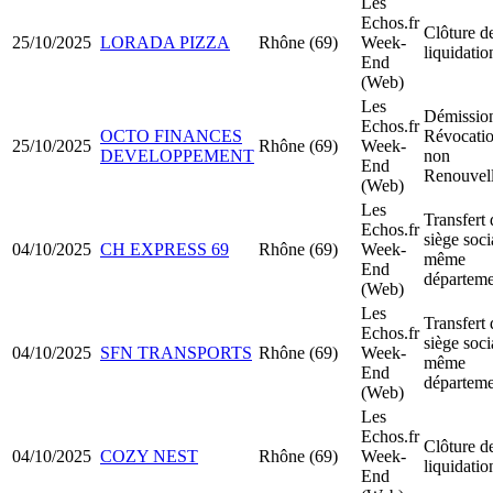
Les
Echos.fr
Clôture d
25/10/2025
LORADA PIZZA
Rhône (69)
Week-
liquidatio
End
(Web)
Les
Démission
Echos.fr
OCTO FINANCES
Révocatio
25/10/2025
Rhône (69)
Week-
DEVELOPPEMENT
non
End
Renouvel
(Web)
Les
Transfert 
Echos.fr
siège soci
04/10/2025
CH EXPRESS 69
Rhône (69)
Week-
même
End
départeme
(Web)
Les
Transfert 
Echos.fr
siège soci
04/10/2025
SFN TRANSPORTS
Rhône (69)
Week-
même
End
départeme
(Web)
Les
Echos.fr
Clôture d
04/10/2025
COZY NEST
Rhône (69)
Week-
liquidatio
End