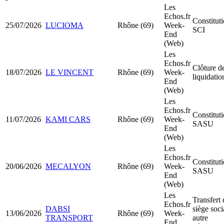
Les
Echos.fr
Constitut
25/07/2026
LUCIOMA
Rhône (69)
Week-
SCI
End
(Web)
Les
Echos.fr
Clôture d
18/07/2026
LE VINCENT
Rhône (69)
Week-
liquidatio
End
(Web)
Les
Echos.fr
Constitut
11/07/2026
KAMI CARS
Rhône (69)
Week-
SASU
End
(Web)
Les
Echos.fr
Constitut
20/06/2026
MECALYON
Rhône (69)
Week-
SASU
End
(Web)
Les
Transfert 
Echos.fr
DABSI
siège soci
13/06/2026
Rhône (69)
Week-
TRANSPORT
autre
End