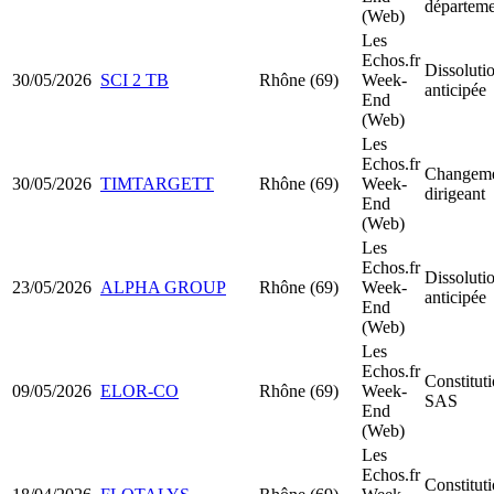
départeme
(Web)
Les
Echos.fr
Dissoluti
30/05/2026
SCI 2 TB
Rhône (69)
Week-
anticipée
End
(Web)
Les
Echos.fr
Changeme
30/05/2026
TIMTARGETT
Rhône (69)
Week-
dirigeant
End
(Web)
Les
Echos.fr
Dissoluti
23/05/2026
ALPHA GROUP
Rhône (69)
Week-
anticipée
End
(Web)
Les
Echos.fr
Constitut
09/05/2026
ELOR-CO
Rhône (69)
Week-
SAS
End
(Web)
Les
Echos.fr
Constitut