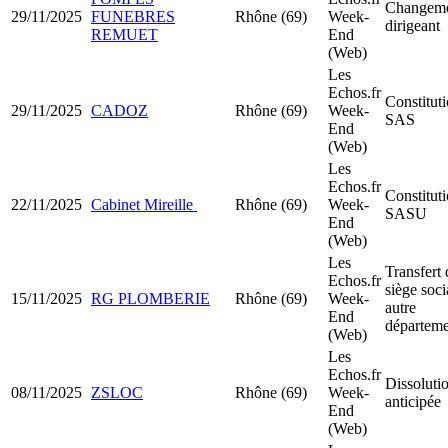
Changeme
29/11/2025
FUNEBRES
Rhône (69)
Week-
dirigeant
REMUET
End
(Web)
Les
Echos.fr
Constitut
29/11/2025
CADOZ
Rhône (69)
Week-
SAS
End
(Web)
Les
Echos.fr
Constitut
22/11/2025
Cabinet Mireille
Rhône (69)
Week-
SASU
End
(Web)
Les
Transfert 
Echos.fr
siège soci
15/11/2025
RG PLOMBERIE
Rhône (69)
Week-
autre
End
départeme
(Web)
Les
Echos.fr
Dissoluti
08/11/2025
ZSLOC
Rhône (69)
Week-
anticipée
End
(Web)