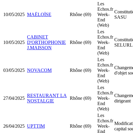
Les
Echos.fr
Constitut
10/05/2025
MAËLOÏSE
Rhône (69)
Week-
SASU
End
(Web)
Les
CABINET
Echos.fr
Constitut
10/05/2025
D'ORTHOPHONIE
Rhône (69)
Week-
SELURL
J.MAISSON
End
(Web)
Les
Echos.fr
Changem
03/05/2025
NOVACOM
Rhône (69)
Week-
d'objet so
End
(Web)
Les
Echos.fr
RESTAURANT LA
Changeme
27/04/2025
Rhône (69)
Week-
NOSTALGIE
dirigeant
End
(Web)
Les
Echos.fr
Modificat
26/04/2025
UPTTIM
Rhône (69)
Week-
capital so
End