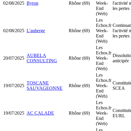
02/08/2025
Byron
Rhône (69)
Week-
l'activité
End
les pertes
(Web)
Les
Echos.fr
Continuat
02/08/2025
L'auberge
Rhône (69)
Week-
l'activité
End
les pertes
(Web)
Les
Echos.fr
AUBELA
Dissoluti
20/07/2025
Rhône (69)
Week-
CONSULTING
anticipée
End
(Web)
Les
Echos.fr
TOSCANE
Constitut
19/07/2025
Rhône (69)
Week-
SAUVAGEONNE
SCEA
End
(Web)
Les
Echos.fr
Constitut
19/07/2025
AC CALADE
Rhône (69)
Week-
EURL
End
(Web)
Les