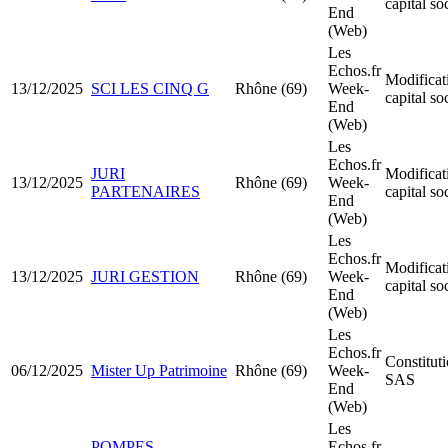
capital so
End
(Web)
Les
Echos.fr
Modificat
13/12/2025
SCI LES CINQ G
Rhône (69)
Week-
capital so
End
(Web)
Les
Echos.fr
JURI
Modificat
13/12/2025
Rhône (69)
Week-
PARTENAIRES
capital so
End
(Web)
Les
Echos.fr
Modificat
13/12/2025
JURI GESTION
Rhône (69)
Week-
capital so
End
(Web)
Les
Echos.fr
Constitut
06/12/2025
Mister Up Patrimoine
Rhône (69)
Week-
SAS
End
(Web)
Les
POMPES
Echos.fr