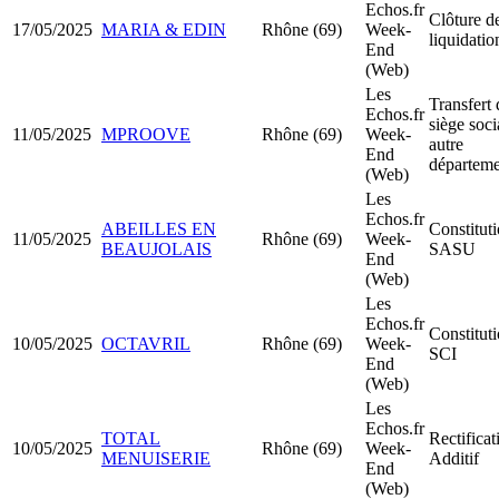
Echos.fr
Clôture d
17/05/2025
MARIA & EDIN
Rhône (69)
Week-
liquidatio
End
(Web)
Les
Transfert 
Echos.fr
siège soci
11/05/2025
MPROOVE
Rhône (69)
Week-
autre
End
départeme
(Web)
Les
Echos.fr
ABEILLES EN
Constitut
11/05/2025
Rhône (69)
Week-
BEAUJOLAIS
SASU
End
(Web)
Les
Echos.fr
Constitut
10/05/2025
OCTAVRIL
Rhône (69)
Week-
SCI
End
(Web)
Les
Echos.fr
TOTAL
Rectificat
10/05/2025
Rhône (69)
Week-
MENUISERIE
Additif
End
(Web)