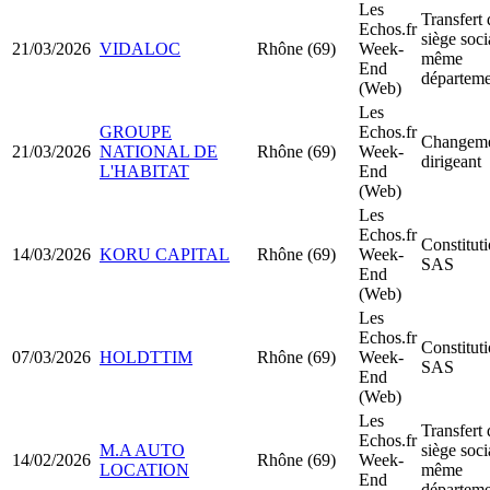
Les
Transfert 
Echos.fr
siège soci
21/03/2026
VIDALOC
Rhône (69)
Week-
même
End
départeme
(Web)
Les
GROUPE
Echos.fr
Changeme
21/03/2026
NATIONAL DE
Rhône (69)
Week-
dirigeant
L'HABITAT
End
(Web)
Les
Echos.fr
Constitut
14/03/2026
KORU CAPITAL
Rhône (69)
Week-
SAS
End
(Web)
Les
Echos.fr
Constitut
07/03/2026
HOLDTTIM
Rhône (69)
Week-
SAS
End
(Web)
Les
Transfert 
Echos.fr
M.A AUTO
siège soci
14/02/2026
Rhône (69)
Week-
LOCATION
même
End
départeme