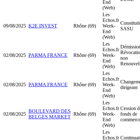
End
(Web)
Les
Echos.fr
Constitut
09/08/2025
K2E INVEST
Rhône (69)
Week-
SASU
End
(Web)
Les
Démission
Echos.fr
Révocatio
02/08/2025
PARMA FRANCE
Rhône (69)
Week-
non
End
Renouvel
(Web)
Les
Echos.fr
Changeme
02/08/2025
PARMA FRANCE
Rhône (69)
Week-
dirigeant
End
(Web)
Les
Echos.fr
Cession d
BOULEVARD DES
02/08/2025
Rhône (69)
Week-
fonds de
BELGES MARKET
End
commerc
(Web)
Les
Echos.fr
Continuat