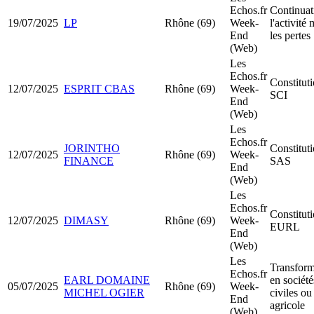
Echos.fr
Continuat
19/07/2025
LP
Rhône (69)
Week-
l'activité
End
les pertes
(Web)
Les
Echos.fr
Constitut
12/07/2025
ESPRIT CBAS
Rhône (69)
Week-
SCI
End
(Web)
Les
Echos.fr
JORINTHO
Constitut
12/07/2025
Rhône (69)
Week-
FINANCE
SAS
End
(Web)
Les
Echos.fr
Constitut
12/07/2025
DIMASY
Rhône (69)
Week-
EURL
End
(Web)
Les
Transform
Echos.fr
EARL DOMAINE
en société
05/07/2025
Rhône (69)
Week-
MICHEL OGIER
civiles ou
End
agricole
(Web)