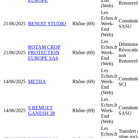
EUROPE
End
Renouvel
(Web)
Les
Echos.fr
Constitut
21/06/2025
BENOIT STUDIO
Rhône (69)
Week-
SASU
End
(Web)
Les
Démission
ROTAM CROP
Echos.fr
Révocatio
21/06/2025
PROTECTION
Rhône (69)
Week-
non
EUROPE SAS
End
Renouvel
(Web)
Les
Echos.fr
Constitut
14/06/2025
METHA
Rhône (69)
Week-
SCI
End
(Web)
Les
Echos.fr
S REMUET
Constitut
14/06/2025
Rhône (69)
Week-
GANESH 28
SASU
End
(Web)
Les
Transfert 
Echos.fr
siège soci