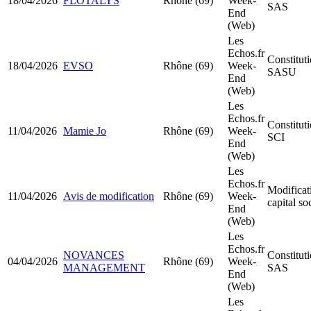
18/04/2026
FLOTALYS
Rhône (69)
Week-
SAS
End
(Web)
Les
Echos.fr
Constitut
18/04/2026
EVSO
Rhône (69)
Week-
SASU
End
(Web)
Les
Echos.fr
Constitut
11/04/2026
Mamie Jo
Rhône (69)
Week-
SCI
End
(Web)
Les
Echos.fr
Modificat
11/04/2026
Avis de modification
Rhône (69)
Week-
capital so
End
(Web)
Les
Echos.fr
NOVANCES
Constitut
04/04/2026
Rhône (69)
Week-
MANAGEMENT
SAS
End
(Web)
Les