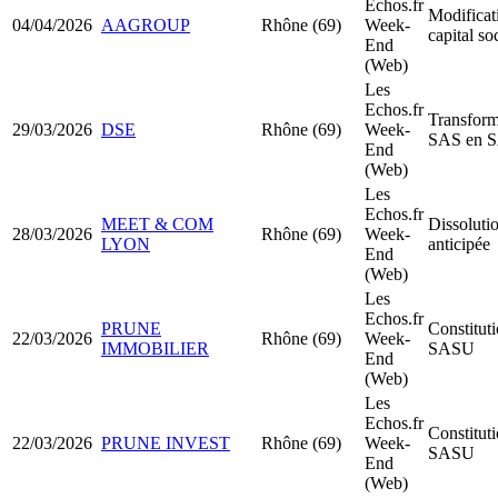
Echos.fr
Modificat
04/04/2026
AAGROUP
Rhône (69)
Week-
capital so
End
(Web)
Les
Echos.fr
Transform
29/03/2026
DSE
Rhône (69)
Week-
SAS en 
End
(Web)
Les
Echos.fr
MEET & COM
Dissoluti
28/03/2026
Rhône (69)
Week-
LYON
anticipée
End
(Web)
Les
Echos.fr
PRUNE
Constitut
22/03/2026
Rhône (69)
Week-
IMMOBILIER
SASU
End
(Web)
Les
Echos.fr
Constitut
22/03/2026
PRUNE INVEST
Rhône (69)
Week-
SASU
End
(Web)