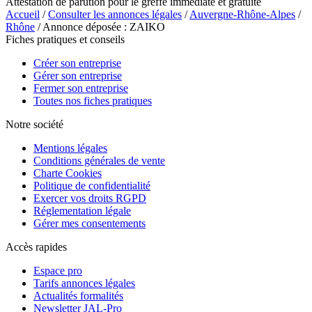
Attestation de parution pour le greffe immédiate et gratuite
Accueil
/
Consulter les annonces légales
/
Auvergne-Rhône-Alpes
/
Rhône
/ Annonce déposée : ZAIKO
Fiches pratiques et conseils
Créer son entreprise
Gérer son entreprise
Fermer son entreprise
Toutes nos fiches pratiques
Notre société
Mentions légales
Conditions générales de vente
Charte Cookies
Politique de confidentialité
Exercer vos droits RGPD
Réglementation légale
Gérer mes consentements
Accès rapides
Espace pro
Tarifs annonces légales
Actualités formalités
Newsletter JAL-Pro