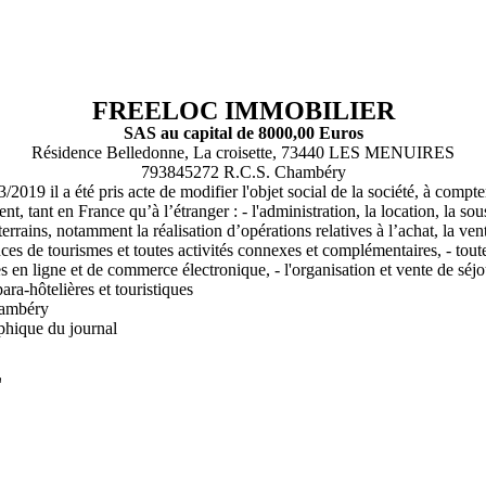
FREELOC IMMOBILIER
SAS au capital de 8000,00 Euros
Résidence Belledonne, La croisette, 73440 LES MENUIRES
793845272 R.C.S. Chambéry
019 il a été pris acte de modifier l'objet social de la société, à compt
t, tant en France qu’à l’étranger : - l'administration, la location, la sou
rains, notamment la réalisation d’opérations relatives à l’achat, la vente,
ences de tourismes et toutes activités connexes et complémentaires, - tou
ces en ligne et de commerce électronique, - l'organisation et vente de séjou
ara-hôtelières et touristiques
hambéry
phique du journal
L